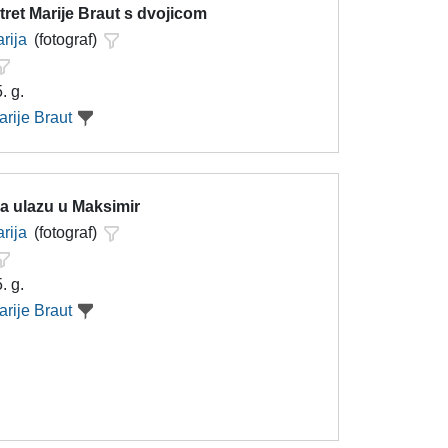
ret Marije Braut s dvojicom
rija
(fotograf)
. g.
arije Braut
a ulazu u Maksimir
rija
(fotograf)
. g.
arije Braut