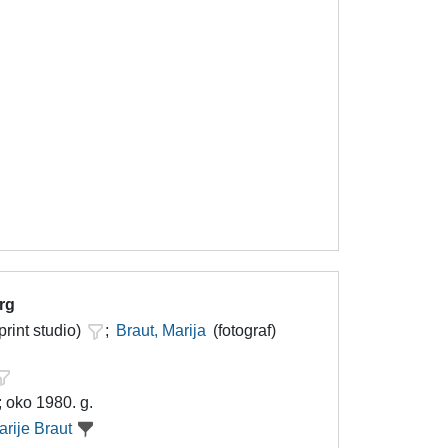
trg
print studio)
;
Braut, Marija
(fotograf)
; oko 1980. g.
arije Braut