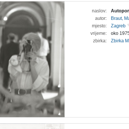
naslov:
Autoport
autor:
Braut, Ma
mjesto:
Zagreb
vrijeme:
oko 1975
zbirka:
Zbirka M