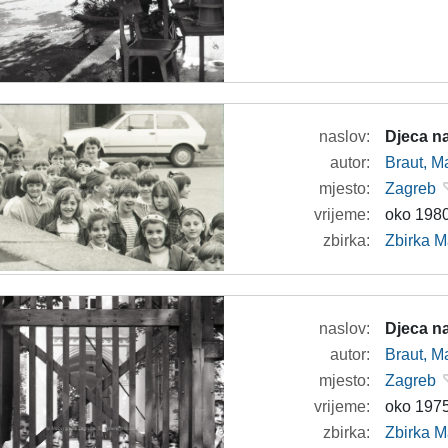
naslov:
Djeca na
autor:
Braut, Ma
mjesto:
Zagreb
vrijeme:
oko 1980
zbirka:
Zbirka M
naslov:
Djeca na
autor:
Braut, Ma
mjesto:
Zagreb
vrijeme:
oko 1975
zbirka:
Zbirka M