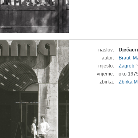
naslov:
Dječaci
autor:
Braut, Ma
mjesto:
Zagreb
vrijeme:
oko 1975
zbirka:
Zbirka M