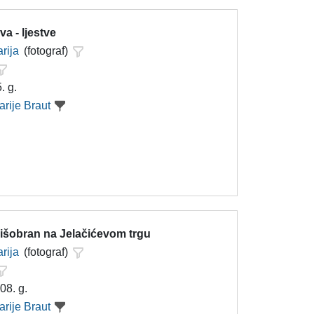
a - ljestve
rija
(fotograf)
. g.
arije Braut
kišobran na Jelačićevom trgu
rija
(fotograf)
08. g.
arije Braut