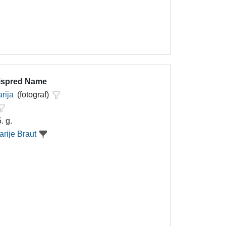
 ispred Name
rija
(fotograf)
. g.
arije Braut