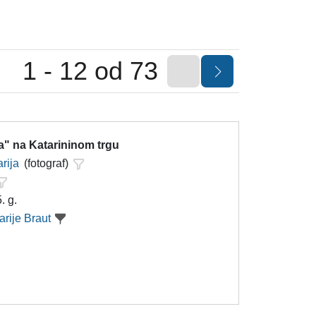
1 - 12 od 73
a" na Katarininom trgu
rija
(fotograf)
. g.
arije Braut