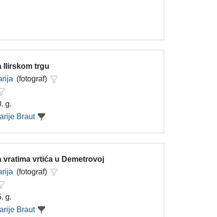
 Ilirskom trgu
rija
(fotograf)
. g.
arije Braut
 vratima vrtića u Demetrovoj
rija
(fotograf)
. g.
arije Braut