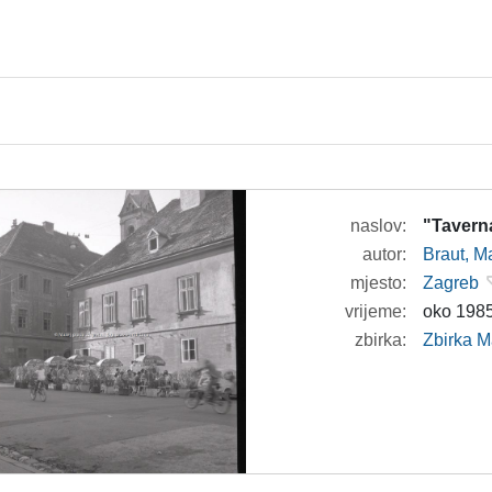
naslov:
"Tavern
autor:
Braut, Ma
mjesto:
Zagreb
vrijeme:
oko 1985
zbirka:
Zbirka M