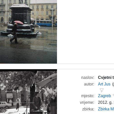
naslov:
Cvjetni 
autor:
Art Jus
(
mjesto:
Zagreb
vrijeme:
2012. g. 
zbirka:
Zbirka M