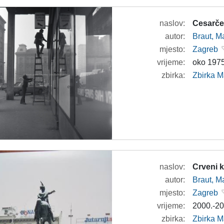
naslov:
Cesarčev
autor:
Braut, Ma
mjesto:
Zagreb
vrijeme:
oko 1975
zbirka:
Zbirka M
naslov:
Crveni 
autor:
Braut, Ma
mjesto:
Zagreb
vrijeme:
2000.-20
zbirka:
Zbirka M