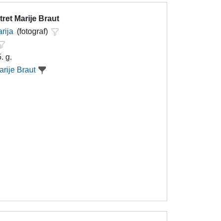
ret Marije Braut
rija
(fotograf)
. g.
arije Braut