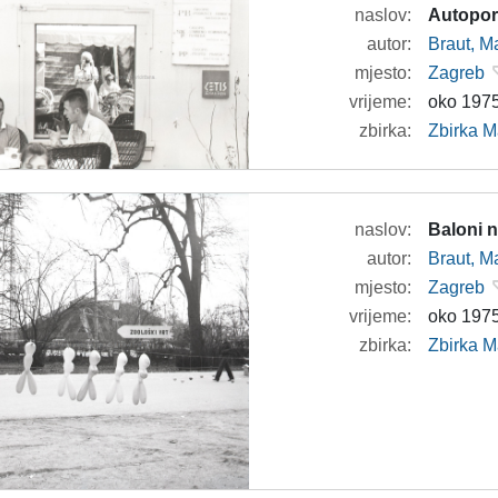
naslov:
Autoport
autor:
Braut, Ma
mjesto:
Zagreb
vrijeme:
oko 1975
zbirka:
Zbirka M
naslov:
Baloni n
autor:
Braut, Ma
mjesto:
Zagreb
vrijeme:
oko 1975
zbirka:
Zbirka M