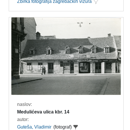
Zbirka fotografija zagrebačkih vizura
naslov:
Medulićeva ulica kbr. 14
autor:
Guteša, Vladimir
(fotograf)