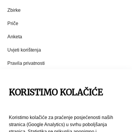
Zbirke
Priče
Anketa
Uvjeti korištenja
Pravila privatnosti
Impresum
KORISTIMO KOLAČIĆE
Pravila korištenja
Kontakt
Koristimo kolačiće za praćenje posjećenosti naših
stranica (Google Analytics) u svrhu poboljšanja
stranica. Statistika se prikuplja anonimno i