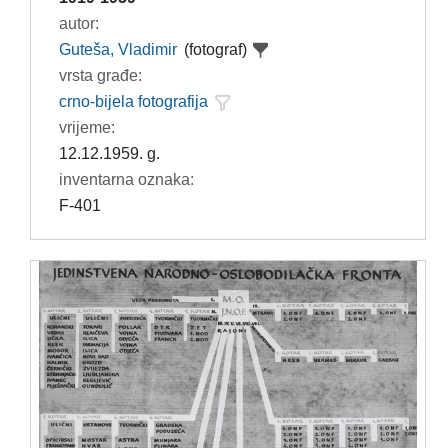
autor:
Guteša, Vladimir
(fotograf)
vrsta građe:
crno-bijela fotografija
vrijeme:
12.12.1959. g.
inventarna oznaka:
F-401