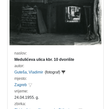
naslov:
Medulićeva ulica kbr. 10 dvorište
autor:
Guteša, Vladimir
(fotograf)
mjesto:
Zagreb
vrijeme:
24.04.1955. g.
zbirka: