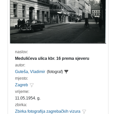
naslov:
Medulićeva ulica kbr. 16 prema sjeveru
autor:
Guteša, Vladimir
(fotograf)
mjesto:
Zagreb
vrijeme:
11.05.1954. g.
zbirka:
Zbirka fotografija zagrebačkih vizura