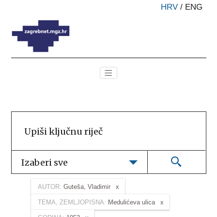
HRV
/
ENG
Izaberi sve
AUTOR:
Guteša, Vladimir
TEMA, ZEMLJOPISNA:
Medulićeva ulica