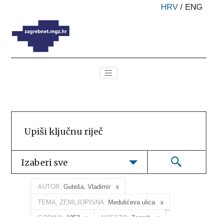
HRV
/
ENG
Izaberi sve
AUTOR:
Guteša, Vladimir
TEMA, ZEMLJOPISNA:
Medulićeva ulica