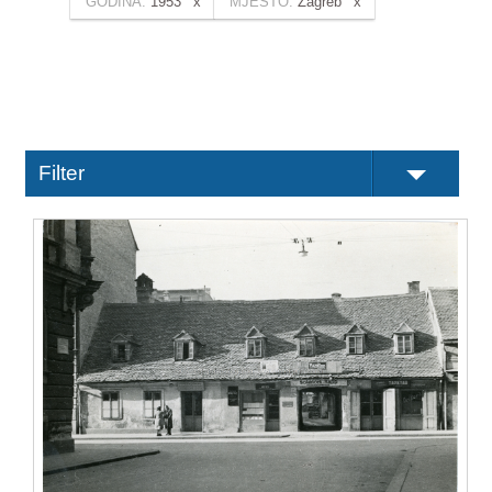
GODINA:
1953
MJESTO:
Zagreb
Filter