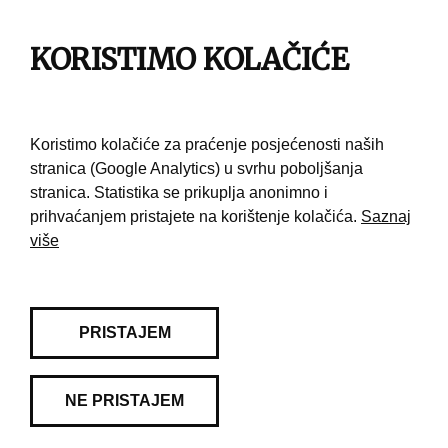
Impresum
Pravila korištenja
KORISTIMO KOLAČIĆE
Kontakt
Koristimo kolačiće za praćenje posjećenosti naših
stranica (Google Analytics) u svrhu poboljšanja
stranica. Statistika se prikuplja anonimno i
prihvaćanjem pristajete na korištenje kolačića.
Saznaj
više
PRISTAJEM
NE PRISTAJEM
© 2026 Muzej grada Zagreba