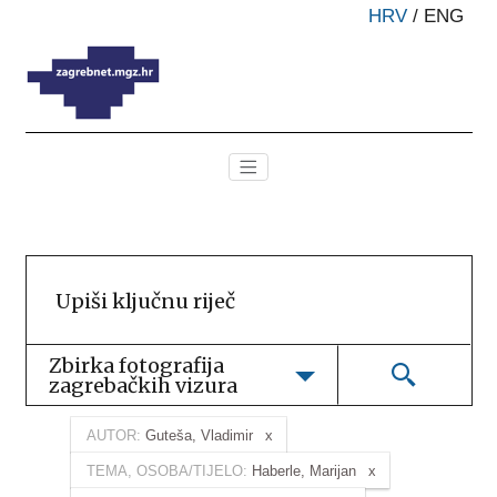
HRV
/
ENG
Zbirka fotografija 
zagrebačkih vizura
AUTOR:
Guteša, Vladimir
TEMA, OSOBA/TIJELO:
Haberle, Marijan