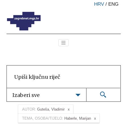
HRV
/
ENG
Izaberi sve
AUTOR:
Guteša, Vladimir
TEMA, OSOBA/TIJELO:
Haberle, Marijan