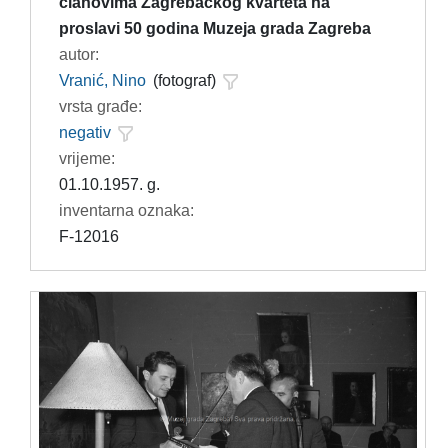
članovima Zagrebačkog kvarteta na
proslavi 50 godina Muzeja grada Zagreba
autor:
Vranić, Nino
(fotograf)
vrsta građe:
negativ
vrijeme:
01.10.1957. g.
inventarna oznaka:
F-12016