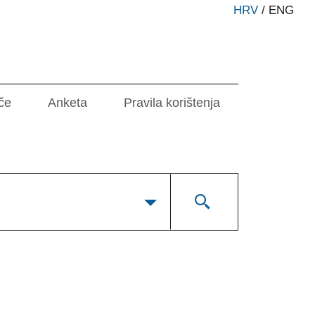
HRV
/
ENG
če
Anketa
Pravila korištenja