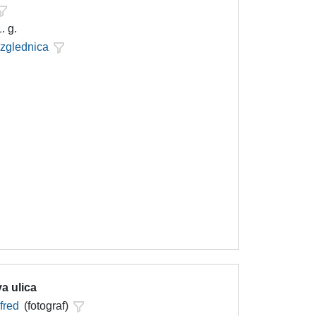
. g.
azglednica
a ulica
lfred
(fotograf)