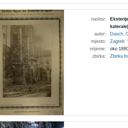
naslov:
Eksterij
katerale
autor:
Dasch, O
mjesto:
Zagreb
vrijeme:
oko 1880
zbirka:
Zbirka f