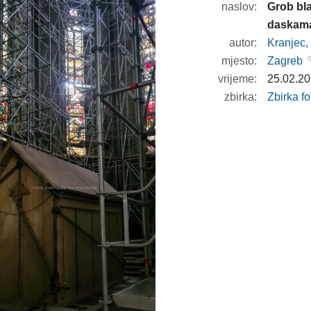
naslov:
Grob bla
daskam
autor:
Kranjec,
mjesto:
Zagreb
vrijeme:
25.02.20
zbirka:
Zbirka f