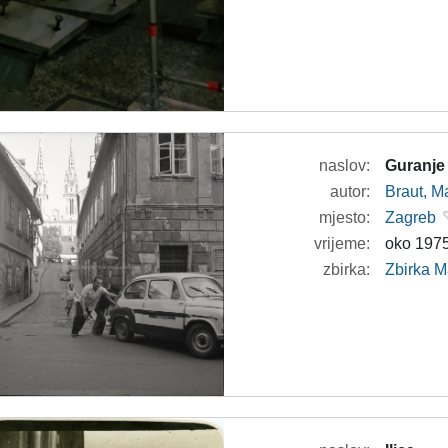
naslov:
Guranje 
autor:
Braut, Ma
mjesto:
Zagreb
vrijeme:
oko 1975
zbirka:
Zbirka M