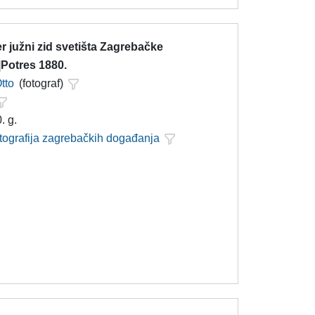
er južni zid svetišta Zagrebačke
|Potres 1880.
tto
(fotograf)
. g.
otografija zagrebačkih događanja