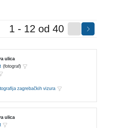
1 - 12 od 40
a ulica
t
(fotograf)
tografija zagrebačkih vizura
a ulica
t