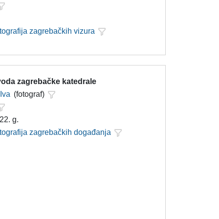
tografija zagrebačkih vizura
svoda zagrebačke katedrale
 Iva
(fotograf)
22. g.
otografija zagrebačkih događanja