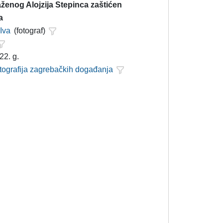
ženog Alojzija Stepinca zaštićen
a
 Iva
(fotograf)
22. g.
otografija zagrebačkih događanja