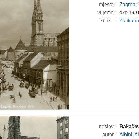
mjesto:
Zagreb
vrijeme:
oko 1931
zbirka:
Zbirka r
naslov:
Bakačev
autor:
Albini, A