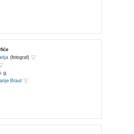
fiće
rija
(fotograf)
. g.
arije Braut