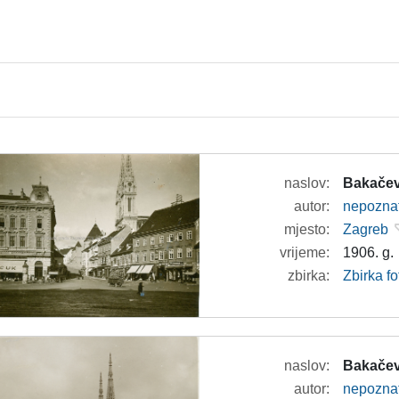
naslov:
Bakačev
autor:
nepozna
mjesto:
Zagreb
vrijeme:
1906. g.
zbirka:
Zbirka fo
naslov:
Bakačev
autor:
nepozna