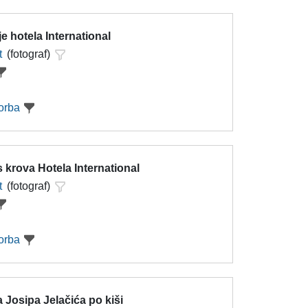
e hotela International
t
(fotograf)
orba
 krova Hotela International
t
(fotograf)
orba
 Josipa Jelačića po kiši