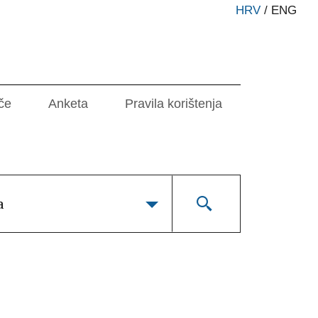
HRV
/
ENG
če
Anketa
Pravila korištenja
a