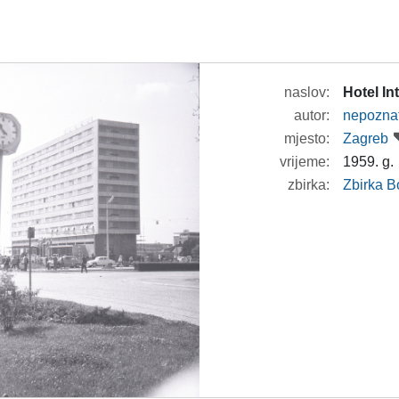
naslov:
Hotel In
autor:
nepozna
mjesto:
Zagreb
vrijeme:
1959. g.
zbirka:
Zbirka B