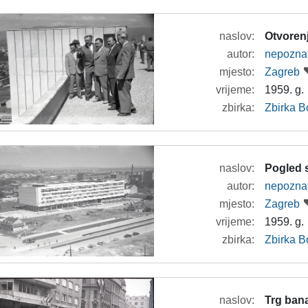
naslov:
Otvorenj
autor:
nepozna
mjesto:
Zagreb
vrijeme:
1959. g.
zbirka:
Zbirka B
naslov:
Pogled s
autor:
nepozna
mjesto:
Zagreb
vrijeme:
1959. g.
zbirka:
Zbirka B
naslov:
Trg bana