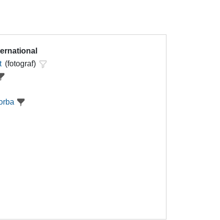
ternational
t
(fotograf)
orba