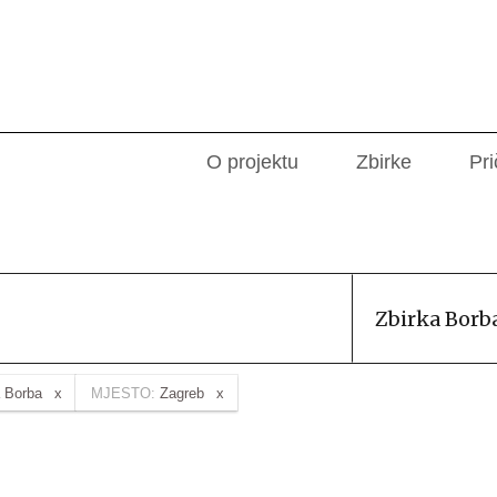
O projektu
Zbirke
Pri
Zbirka Borb
a Borba
MJESTO:
Zagreb