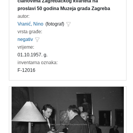
članovima Zagrebačkog kvarteta na
proslavi 50 godina Muzeja grada Zagreba
autor:
Vranić, Nino
(fotograf)
vrsta građe:
negativ
vrijeme:
01.10.1957. g.
inventarna oznaka:
F-12016