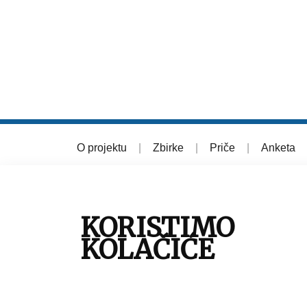
O projektu
|
Zbirke
|
Priče
|
Anketa
© 2026 Muzej grada Zagreba
KORISTIMO
KOLAČIĆE