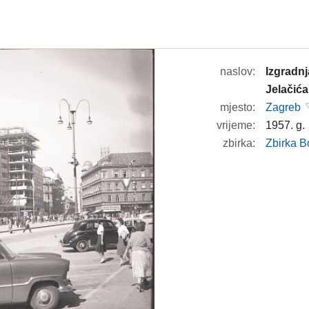
naslov:
Izgradn
Jelačića
mjesto:
Zagreb
vrijeme:
1957. g.
zbirka:
Zbirka B