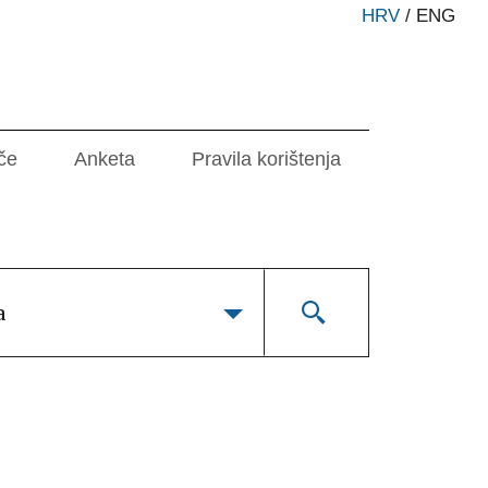
HRV
/
ENG
če
Anketa
Pravila korištenja
a