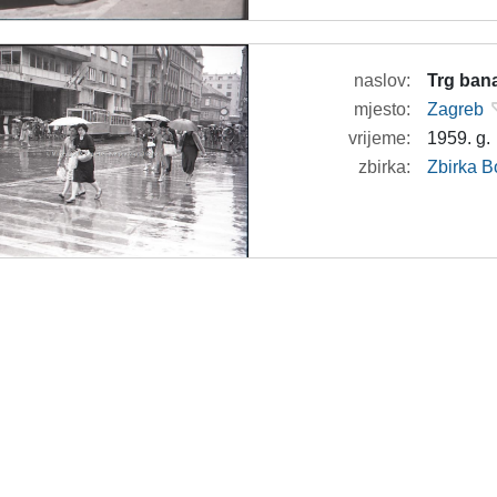
naslov:
Trg bana
mjesto:
Zagreb
vrijeme:
1959. g.
zbirka:
Zbirka B