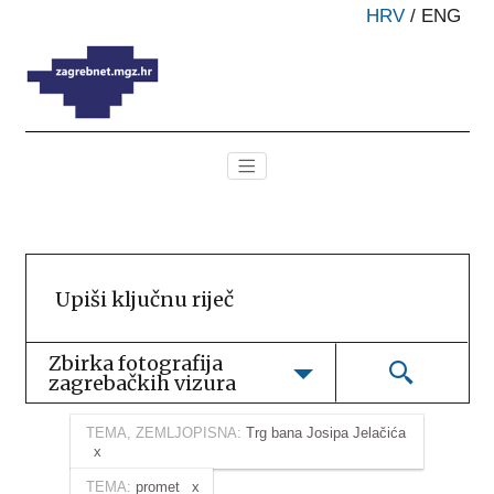
HRV
/
ENG
Zbirka fotografija 
zagrebačkih vizura
TEMA, ZEMLJOPISNA:
Trg bana Josipa Jelačića
TEMA:
promet