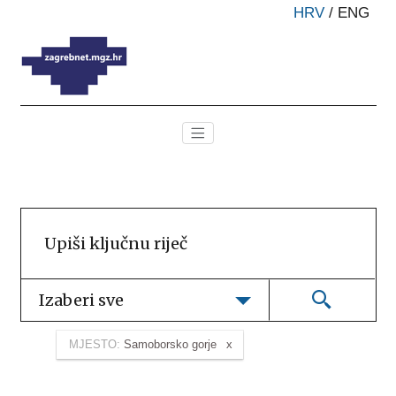
HRV
/
ENG
Izaberi sve
MJESTO:
Samoborsko gorje