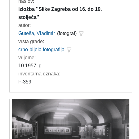
naslov:
Izložba ''Slike Zagreba od 16. do 19.
stoljeća''
autor:
Guteša, Vladimir
(fotograf)
vrsta građe:
crno-bijela fotografija
vrijeme:
10.1957. g.
inventarna oznaka:
F-359