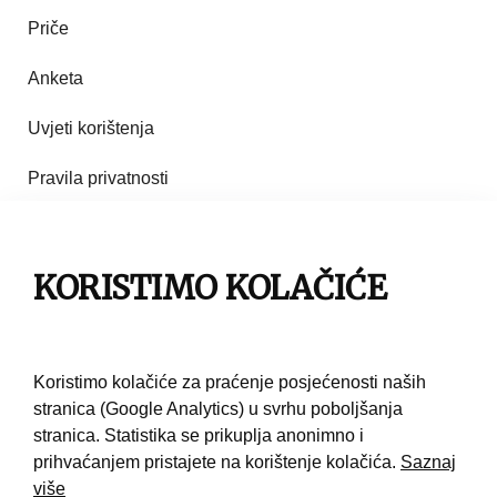
Priče
Anketa
Uvjeti korištenja
Pravila privatnosti
Impresum
Pravila korištenja
KORISTIMO KOLAČIĆE
Kontakt
Koristimo kolačiće za praćenje posjećenosti naših
stranica (Google Analytics) u svrhu poboljšanja
stranica. Statistika se prikuplja anonimno i
prihvaćanjem pristajete na korištenje kolačića.
Saznaj
više