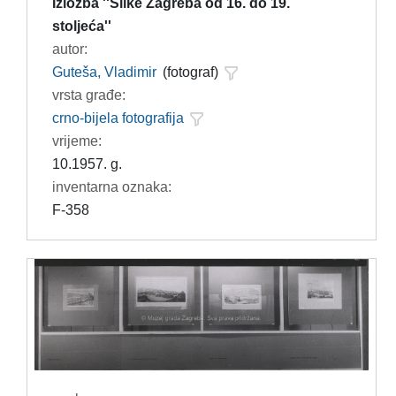
Izložba ''Slike Zagreba od 16. do 19.
stoljeća''
autor:
Guteša, Vladimir
(fotograf)
vrsta građe:
crno-bijela fotografija
vrijeme:
10.1957. g.
inventarna oznaka:
F-358