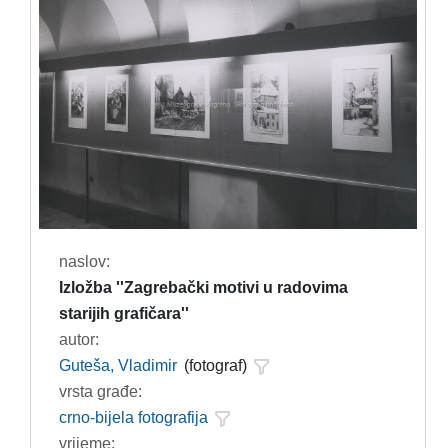
naslov:
Izložba ''Zagrebački motivi u radovima
starijih grafičara''
autor:
Guteša, Vladimir
(fotograf)
vrsta građe:
crno-bijela fotografija
vrijeme: