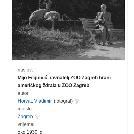
naslov:
Mijo Filipović, ravnatelj ZOO Zagreb hrani
američkog ždrala u ZOO Zagreb
autor:
Horvat, Vladimir
(fotograf)
mjesto:
Zagreb
vrijeme:
oko 1930. g.