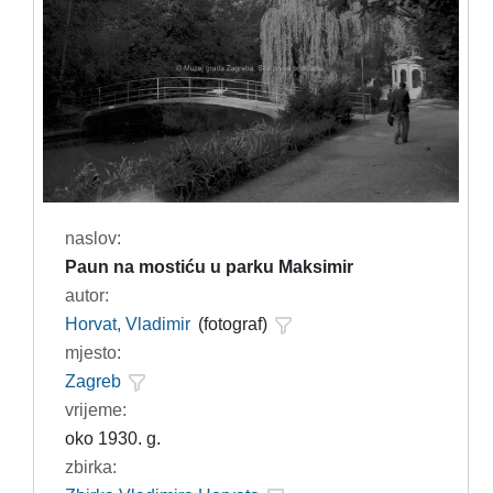
naslov:
Paun na mostiću u parku Maksimir
autor:
Horvat, Vladimir
(fotograf)
mjesto:
Zagreb
vrijeme:
oko 1930. g.
zbirka: