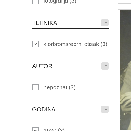
fotografija
(3)
TEHNIKA
klorbromsrebrni otisak
(3)
AUTOR
nepoznat
(3)
GODINA
1920
(3)