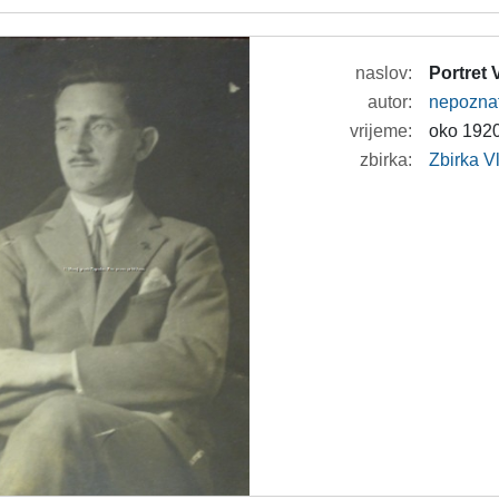
naslov:
Portret 
autor:
nepozna
vrijeme:
oko 1920
zbirka:
Zbirka V