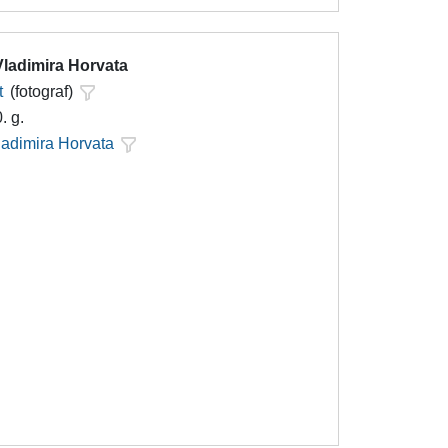
Vladimira Horvata
t
(fotograf)
. g.
ladimira Horvata