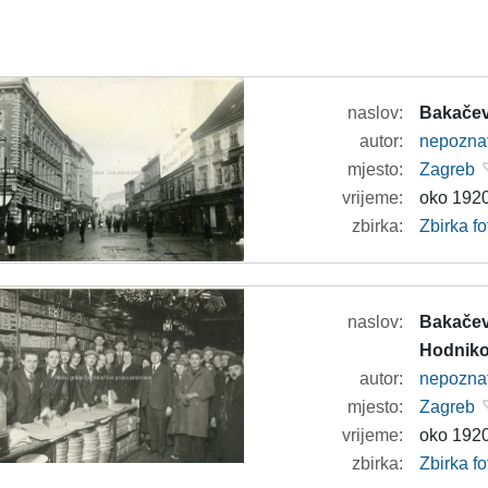
naslov:
Bakačev
autor:
nepozna
mjesto:
Zagreb
vrijeme:
oko 1920
zbirka:
Zbirka fo
naslov:
Bakačeva
Hodniko
autor:
nepozna
mjesto:
Zagreb
vrijeme:
oko 1920
zbirka:
Zbirka fo