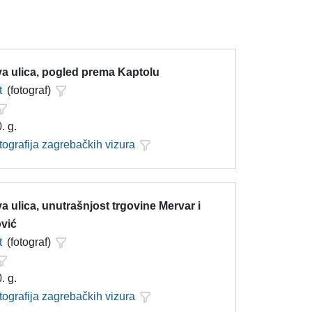
a ulica, pogled prema Kaptolu
t
(fotograf)
. g.
tografija zagrebačkih vizura
 ulica, unutrašnjost trgovine Mervar i
vić
t
(fotograf)
. g.
tografija zagrebačkih vizura