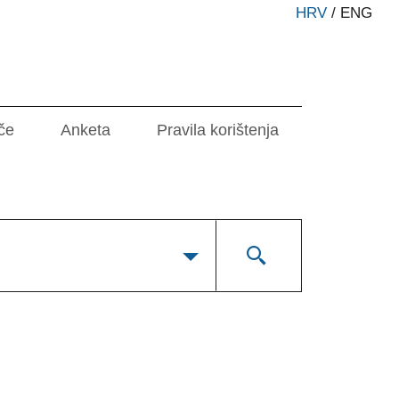
HRV
/
ENG
če
Anketa
Pravila korištenja