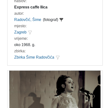
naslov:
Express caffe Ilica
autor:
Radovčić, Šime
(fotograf)
mjesto:
Zagreb
vrijeme:
oko 1968. g.
zbirka:
Zbirka Šime Radovčića