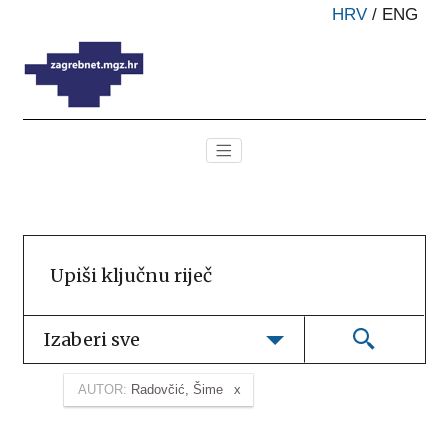
HRV
/
ENG
Izaberi sve
AUTOR:
Radovčić, Šime