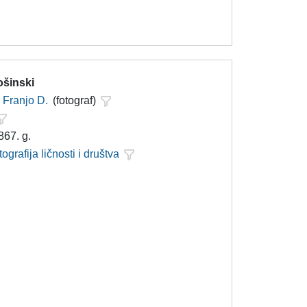
ošinski
Franjo D.
(fotograf)
867. g.
tografija ličnosti i društva