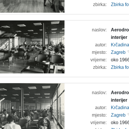
zbirka:
Zbirka f
naslov:
Aerodrom
interijer
autor:
Krčadina
mjesto:
Zagreb
vrijeme:
oko 1966
zbirka:
Zbirka f
naslov:
Aerodrom
interijer
autor:
Krčadina
mjesto:
Zagreb
vrijeme:
oko 1966