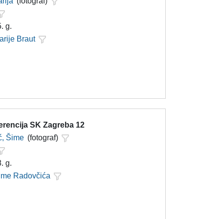
rija
(fotograf)
. g.
arije Braut
ferencija SK Zagreba 12
ć, Šime
(fotograf)
. g.
Šime Radovčića