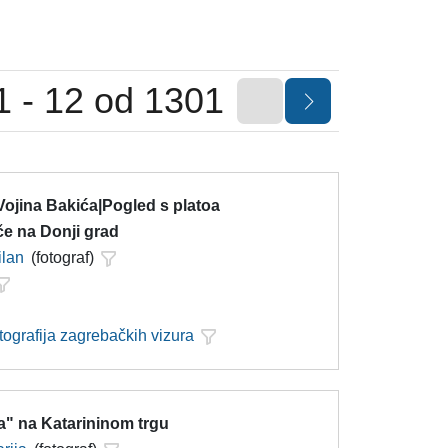
1 - 12 od 1301
Vojina Bakića|Pogled s platoa
če na Donji grad
ilan
(fotograf)
tografija zagrebačkih vizura
a" na Katarininom trgu