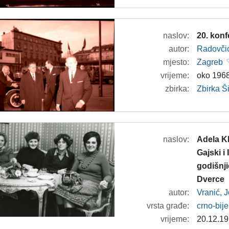
naslov:
20. konf
autor:
Radovči
mjesto:
Zagreb
vrijeme:
oko 1968
zbirka:
Zbirka 
naslov:
Adela K
Gajski i
godišnj
Dverce
autor:
Vranić, 
vrsta građe:
crno-bije
vrijeme:
20.12.19