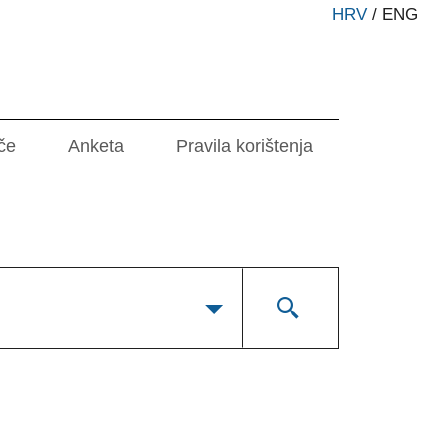
HRV
/
ENG
če
Anketa
Pravila korištenja