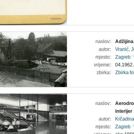
naslov:
Adžijina
autor:
Vranić, 
mjesto:
Zagreb
vrijeme:
04.1962.
zbirka:
Zbirka fo
naslov:
Aerodrom
interijer
autor:
Krčadina
mjesto:
Zagreb