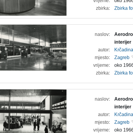
vrijeme:
oko 1966
zbirka:
Zbirka f
naslov:
Aerodrom
interijer
autor:
Krčadina
mjesto:
Zagreb
vrijeme:
oko 1966
zbirka:
Zbirka f
naslov:
Aerodrom
interijer
autor:
Krčadina
mjesto:
Zagreb
vrijeme:
oko 1966