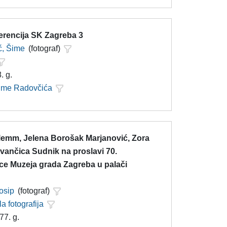
erencija SK Zagreba 3
ć, Šime
(fotograf)
. g.
Šime Radovčića
lemm, Jelena Borošak Marjanović, Zora
 Ivančica Sudnik na proslavi 70.
ice Muzeja grada Zagreba u palači
Josip
(fotograf)
la fotografija
77. g.