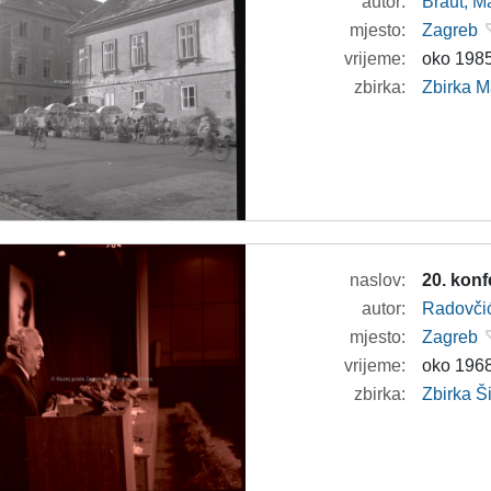
autor:
Braut, Ma
mjesto:
Zagreb
vrijeme:
oko 1985
zbirka:
Zbirka M
naslov:
20. kon
autor:
Radovči
mjesto:
Zagreb
vrijeme:
oko 1968
zbirka:
Zbirka 