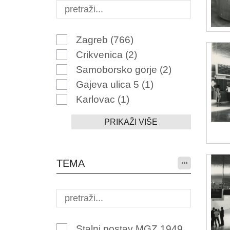
Zagreb
(766)
Crikvenica
(2)
Samoborsko gorje
(2)
Gajeva ulica 5
(1)
Karlovac
(1)
PRIKAŽI VIŠE
TEMA
Stalni postav MGZ 1949.