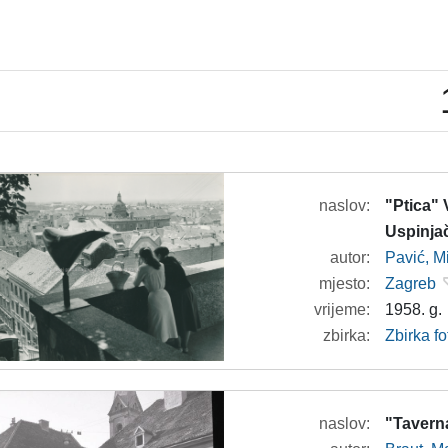
naslov:
"Ptica" 
Uspinja
autor:
Pavić, M
mjesto:
Zagreb
vrijeme:
1958. g.
zbirka:
Zbirka fo
naslov:
"Tavern