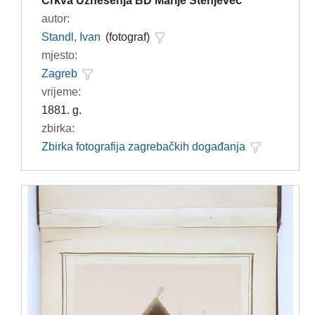
Crkva Uznesenja BD Marije Stenjevec
autor:
Standl, Ivan
(fotograf)
mjesto:
Zagreb
vrijeme:
1881. g.
zbirka:
Zbirka fotografija zagrebačkih događanja