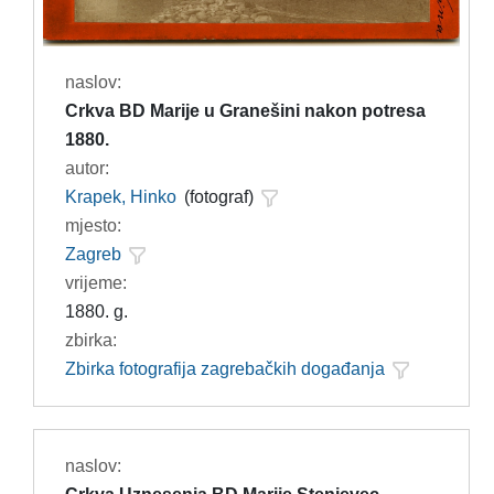
naslov:
Crkva BD Marije u Granešini nakon potresa
1880.
autor:
Krapek, Hinko
(fotograf)
mjesto:
Zagreb
vrijeme:
1880. g.
zbirka:
Zbirka fotografija zagrebačkih događanja
naslov: