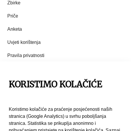
Zbirke
Priče
Anketa
Uvjeti korištenja
Pravila privatnosti
Impresum
Pravila korištenja
KORISTIMO KOLAČIĆE
Kontakt
Koristimo kolačiće za praćenje posjećenosti naših
stranica (Google Analytics) u svrhu poboljšanja
stranica. Statistika se prikuplja anonimno i
prihvaćanjem pristajete na korištenje kolačića.
Saznaj