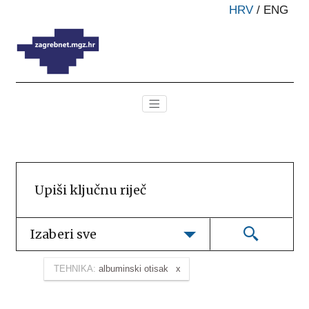
HRV
/
ENG
Izaberi sve
TEHNIKA:
albuminski otisak