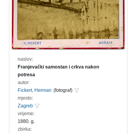
naslov:
Franjevački samostan i crkva nakon
potresa
autor:
Fickert, Herman
(fotograf)
mjesto:
Zagreb
vrijeme:
1880. g.
zbirka: