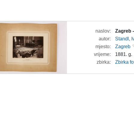
naslov:
Zagreb -
autor:
Standl, 
mjesto:
Zagreb
vrijeme:
1881. g.
zbirka:
Zbirka f