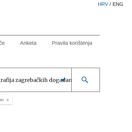
HRV
/
ENG
če
Anketa
Pravila korištenja
grafija zagrebačkih događanja
van