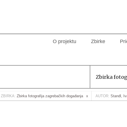
O projektu
Zbirke
Pri
Zbirka foto
ZBIRKA:
Zbirka fotografija zagrebačkih događanja
AUTOR:
Standl, I