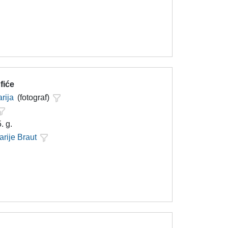
fiće
rija
(fotograf)
. g.
arije Braut