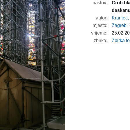
naslov:
Grob bla
daskam
autor:
Kranjec,
mjesto:
Zagreb
vrijeme:
25.02.20
zbirka:
Zbirka f