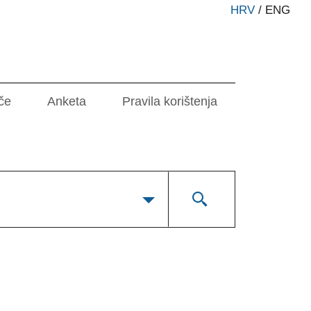
HRV
/
ENG
če
Anketa
Pravila korištenja