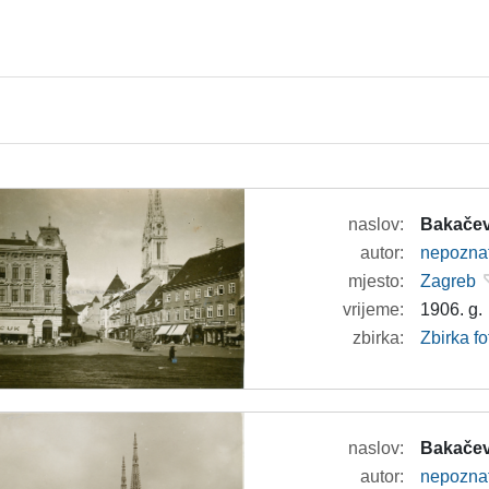
naslov:
Bakačev
autor:
nepozna
mjesto:
Zagreb
vrijeme:
1906. g.
zbirka:
Zbirka fo
naslov:
Bakačev
autor:
nepozna