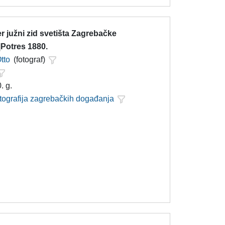
er južni zid svetišta Zagrebačke
|Potres 1880.
tto
(fotograf)
. g.
otografija zagrebačkih događanja