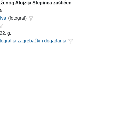
ženog Alojzija Stepinca zaštićen
a
 Iva
(fotograf)
22. g.
otografija zagrebačkih događanja