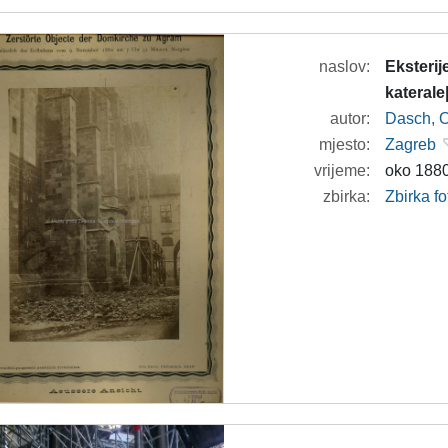
naslov:
Eksterij
katerale
autor:
Dasch, O
mjesto:
Zagreb
vrijeme:
oko 1880
zbirka:
Zbirka f