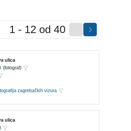
1 - 12 od 40
a ulica
t
(fotograf)
tografija zagrebačkih vizura
a ulica
t