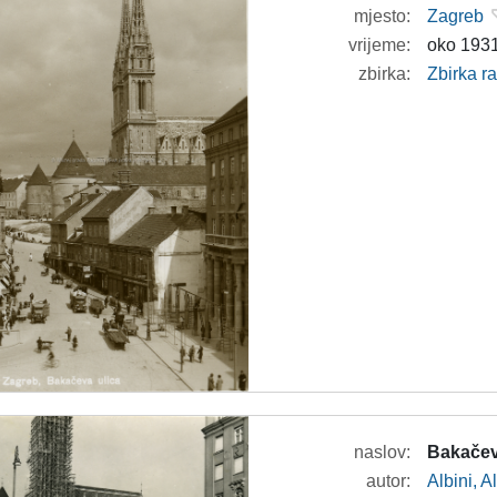
mjesto:
Zagreb
vrijeme:
oko 1931
zbirka:
Zbirka r
naslov:
Bakačev
autor:
Albini, A