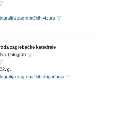
tografija zagrebačkih vizura
svoda zagrebačke katedrale
 Iva
(fotograf)
22. g.
otografija zagrebačkih događanja