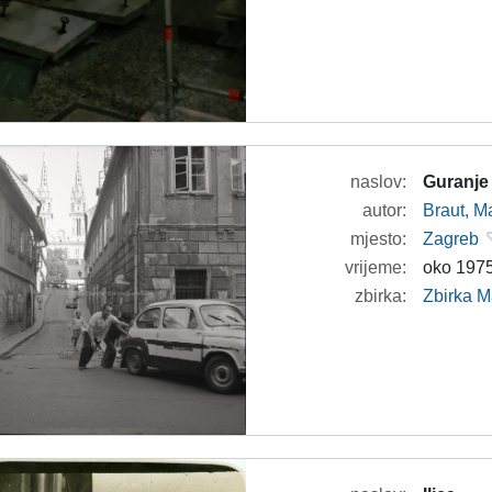
naslov:
Guranje 
autor:
Braut, Ma
mjesto:
Zagreb
vrijeme:
oko 1975
zbirka:
Zbirka M