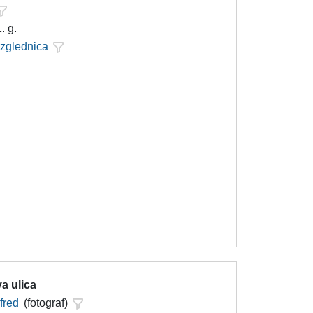
. g.
azglednica
a ulica
lfred
(fotograf)