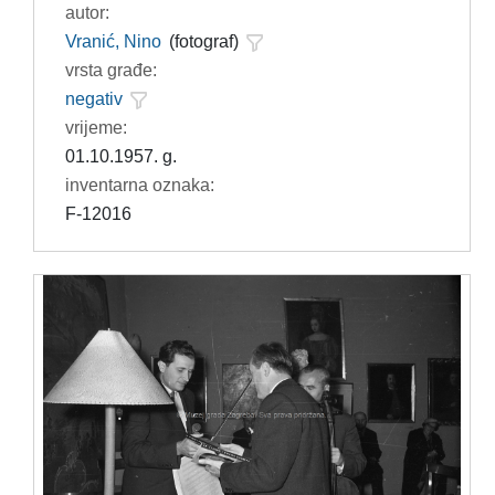
autor:
Vranić, Nino
(fotograf)
vrsta građe:
negativ
vrijeme:
01.10.1957. g.
inventarna oznaka:
F-12016