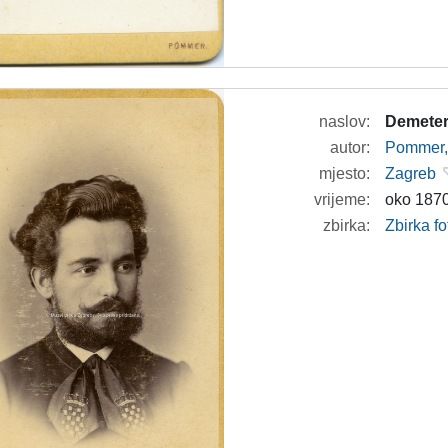
naslov:
Demeter
autor:
Pommer, 
mjesto:
Zagreb
vrijeme:
oko 1870
zbirka:
Zbirka fo