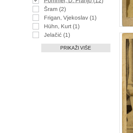
Pommer, D. Franjo
(12)
Šram
(2)
Frigan, Vjekoslav
(1)
Hühn, Kurt
(1)
Jelačić
(1)
PRIKAŽI VIŠE