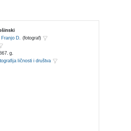
ošinski
Franjo D.
(fotograf)
867. g.
tografija ličnosti i društva