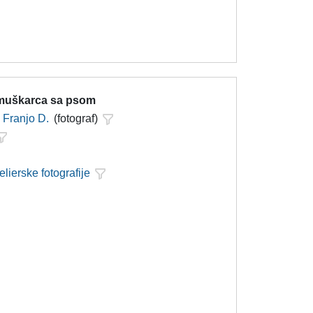
 muškarca sa psom
Franjo D.
(fotograf)
elierske fotografije