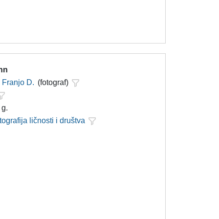
hn
Franjo D.
(fotograf)
 g.
tografija ličnosti i društva