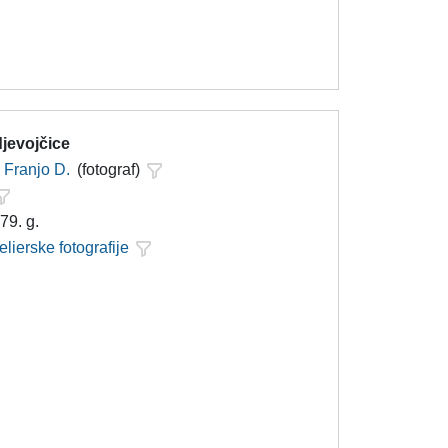
djevojčice
Franjo D.
(fotograf)
79. g.
elierske fotografije