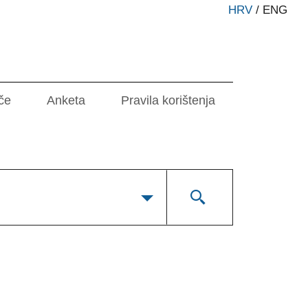
HRV
/
ENG
če
Anketa
Pravila korištenja