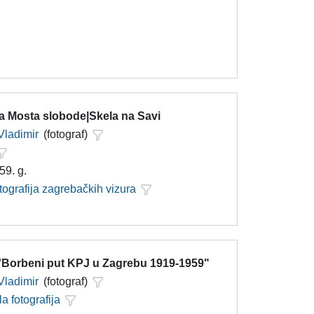
ja Mosta slobode|Skela na Savi
Vladimir
(fotograf)
59. g.
tografija zagrebačkih vizura
 ''Borbeni put KPJ u Zagrebu 1919-1959"
Vladimir
(fotograf)
la fotografija