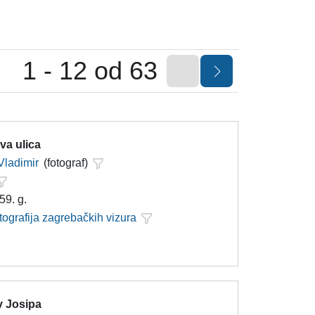
1 - 12 od 63
va ulica
Vladimir
(fotograf)
59. g.
tografija zagrebačkih vizura
v Josipa