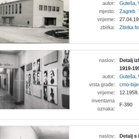
autor:
Guteša, 
mjesto:
Zagreb
vrijeme:
27.04.19
zbirka:
Zbirka fo
naslov:
Detalj i
1919-195
autor:
Guteša, 
vrsta građe:
crno-bije
vrijeme:
12.1959.
inventarna
F-390
oznaka:
naslov:
Detalj s