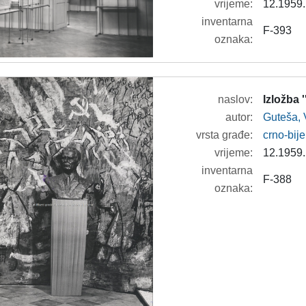
vrijeme:
12.1959.
inventarna
F-393
oznaka:
naslov:
Izložba 
autor:
Guteša, 
vrsta građe:
crno-bije
vrijeme:
12.1959.
inventarna
F-388
oznaka: