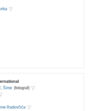
orba
ternational
ć, Šime
(fotograf)
Šime Radovčića