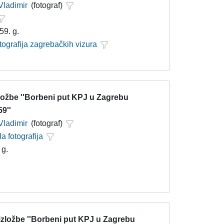
Vladimir
(fotograf)
59. g.
tografija zagrebačkih vizura
zložbe ''Borbeni put KPJ u Zagrebu
9''
Vladimir
(fotograf)
la fotografija
 g.
 izložbe ''Borbeni put KPJ u Zagrebu