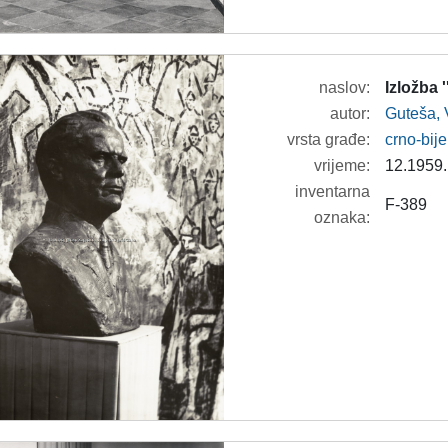
naslov:
Izložba 
autor:
Guteša, 
vrsta građe:
crno-bije
vrijeme:
12.1959.
inventarna
F-389
oznaka: