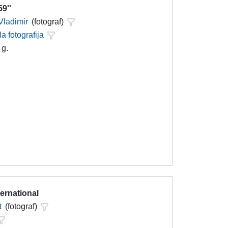
9''
Vladimir
(fotograf)
la fotografija
 g.
ternational
t
(fotograf)