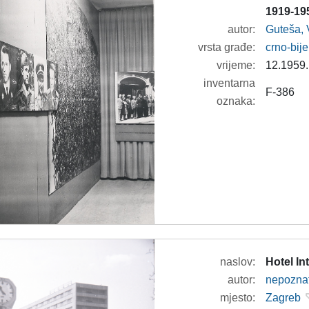
1919-195
autor:
Guteša, 
vrsta građe:
crno-bije
vrijeme:
12.1959.
inventarna
F-386
oznaka:
naslov:
Hotel In
autor:
nepozna
mjesto:
Zagreb