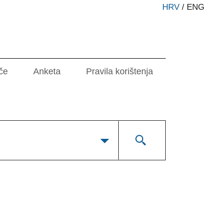
HRV
/
ENG
če
Anketa
Pravila korištenja