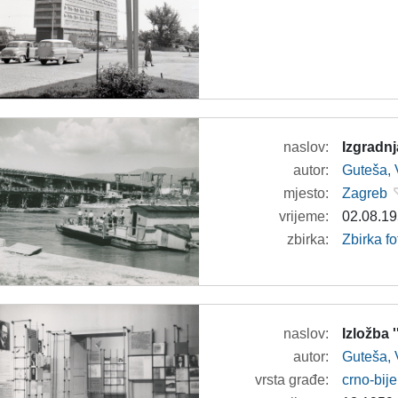
naslov:
Izgradn
autor:
Guteša, 
mjesto:
Zagreb
vrijeme:
02.08.19
zbirka:
Zbirka fo
naslov:
Izložba
autor:
Guteša, 
vrsta građe:
crno-bije