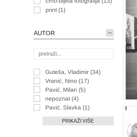
crno-bijela fotografija
(13)
print
(1)
AUTOR
Guteša, Vladimir
(34)
Vranić, Nino
(17)
Pavić, Milan
(5)
nepoznat
(4)
Pavić, Slavka
(1)
PRIKAŽI VIŠE