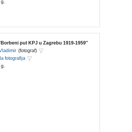
 g.
''Borbeni put KPJ u Zagrebu 1919-1959''
Vladimir
(fotograf)
la fotografija
 g.