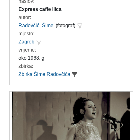
naslov:
Express caffe Ilica
autor:
Radovčić, Šime
(fotograf)
mjesto:
Zagreb
vrijeme:
oko 1968. g.
zbirka:
Zbirka Šime Radovčića