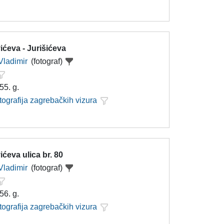
ćeva - Jurišićeva
Vladimir
(fotograf)
55. g.
tografija zagrebačkih vizura
ćeva ulica br. 80
Vladimir
(fotograf)
56. g.
tografija zagrebačkih vizura