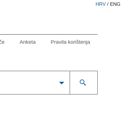
HRV
/
ENG
če
Anketa
Pravila korištenja