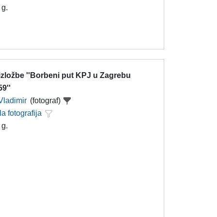
 g.
 izložbe ''Borbeni put KPJ u Zagrebu
9''
Vladimir
(fotograf)
la fotografija
 g.