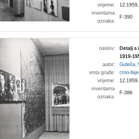
vrijeme:
12.1959.
inventarna
F-390
oznaka:
naslov:
Detalj s
1919-195
autor:
Guteša, 
vrsta građe:
crno-bije
vrijeme:
12.1959.
inventarna
F-386
oznaka: