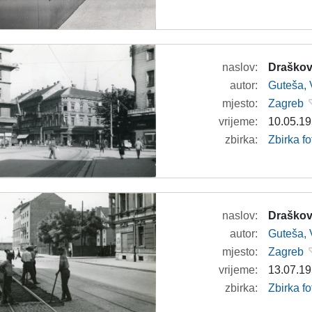
naslov:
Draškovi
autor:
Guteša, 
mjesto:
Zagreb
vrijeme:
10.05.19
zbirka:
Zbirka fo
naslov:
Draškovi
autor:
Guteša, 
mjesto:
Zagreb
vrijeme:
13.07.19
zbirka:
Zbirka fo