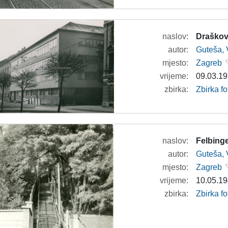
naslov:
Draškovi
autor:
Guteša, 
mjesto:
Zagreb
vrijeme:
09.03.19
zbirka:
Zbirka fo
naslov:
Felbing
autor:
Guteša, 
mjesto:
Zagreb
vrijeme:
10.05.19
zbirka:
Zbirka fo