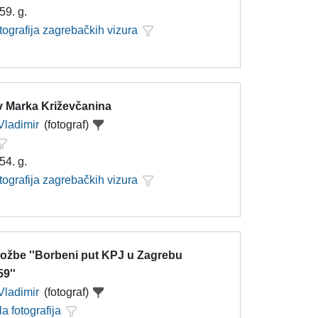
59. g.
tografija zagrebačkih vizura
v Marka Križevčanina
Vladimir
(fotograf)
54. g.
tografija zagrebačkih vizura
zložbe ''Borbeni put KPJ u Zagrebu
9''
Vladimir
(fotograf)
la fotografija