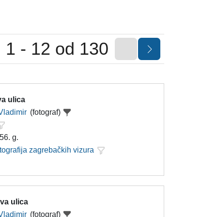
1 - 12 od 130
a ulica
Vladimir
(fotograf)
56. g.
tografija zagrebačkih vizura
va ulica
Vladimir
(fotograf)