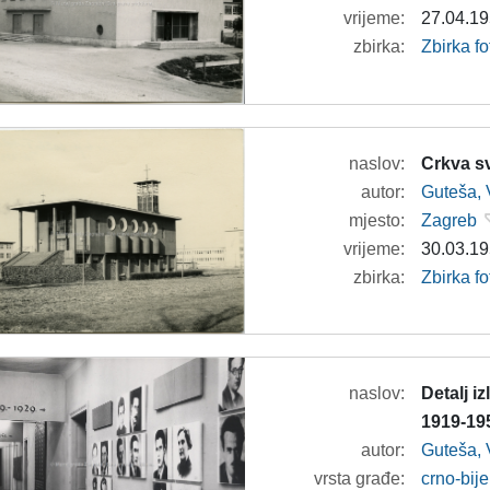
vrijeme:
27.04.19
zbirka:
Zbirka fo
naslov:
Crkva s
autor:
Guteša, 
mjesto:
Zagreb
vrijeme:
30.03.19
zbirka:
Zbirka fo
naslov:
Detalj i
1919-195
autor:
Guteša, 
vrsta građe:
crno-bije