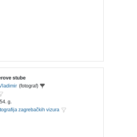
erove stube
Vladimir
(fotograf)
54. g.
tografija zagrebačkih vizura