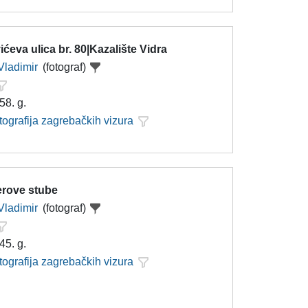
ćeva ulica br. 80|Kazalište Vidra
Vladimir
(fotograf)
58. g.
tografija zagrebačkih vizura
erove stube
Vladimir
(fotograf)
45. g.
tografija zagrebačkih vizura