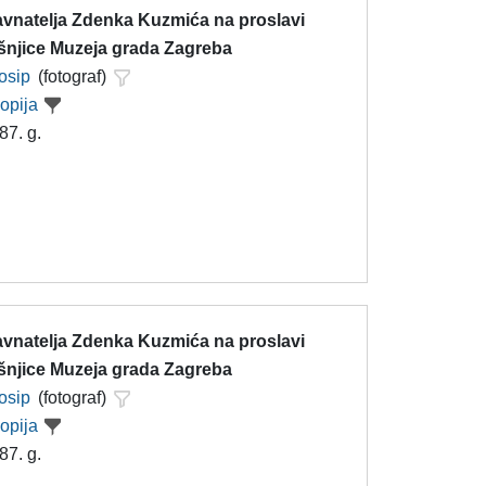
avnatelja Zdenka Kuzmića na proslavi
išnjice Muzeja grada Zagreba
Josip
(fotograf)
kopija
87. g.
avnatelja Zdenka Kuzmića na proslavi
išnjice Muzeja grada Zagreba
Josip
(fotograf)
kopija
87. g.