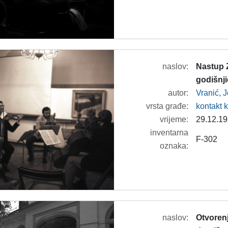
naslov:
Nastup 
godišnj
autor:
Vranić, 
vrsta građe:
kontakt 
vrijeme:
29.12.19
inventarna
F-302
oznaka:
naslov:
Otvoren