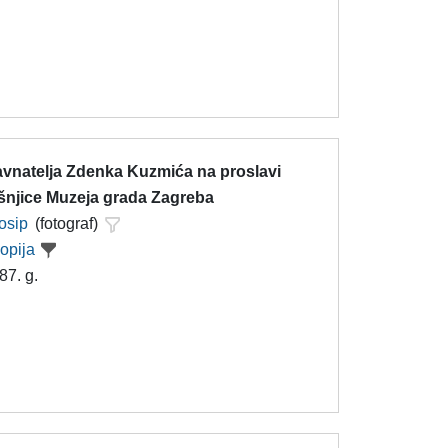
avnatelja Zdenka Kuzmića na proslavi
išnjice Muzeja grada Zagreba
Josip
(fotograf)
kopija
87. g.