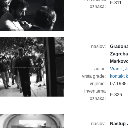
F-311
oznaka:
naslov:
Gradona
Zagreba
Markovo
autor:
Vranić, 
vrsta građe:
kontakt 
vrijeme:
07.1988.
inventarna
F-326
oznaka:
naslov:
Nastup 