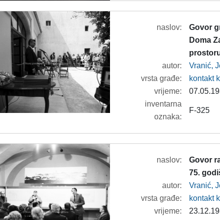
naslov:
Govor g
Doma Za
prostor
autor:
Vranić, 
vrsta građe:
kontakt 
vrijeme:
07.05.19
inventarna
F-325
oznaka:
naslov:
Govor r
75. god
autor:
Vranić, 
vrsta građe:
kontakt 
vrijeme:
23.12.19