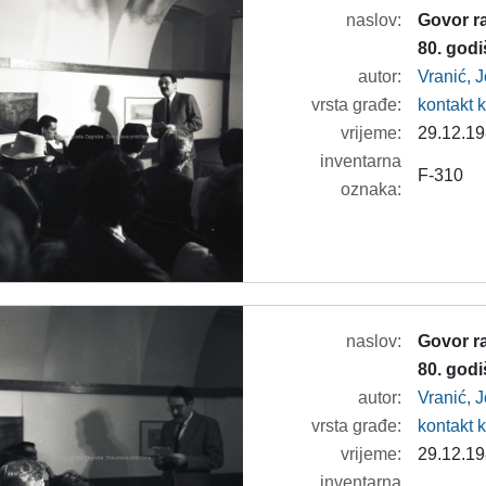
naslov:
Govor r
80. god
autor:
Vranić, 
vrsta građe:
kontakt 
vrijeme:
29.12.19
inventarna
F-310
oznaka:
naslov:
Govor r
80. god
autor:
Vranić, 
vrsta građe:
kontakt 
vrijeme:
29.12.19
inventarna