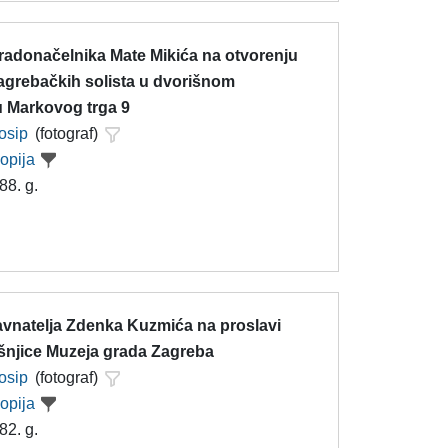
radonačelnika Mate Mikića na otvorenju
grebačkih solista u dvorišnom
u Markovog trga 9
Josip
(fotograf)
kopija
88. g.
avnatelja Zdenka Kuzmića na proslavi
išnjice Muzeja grada Zagreba
Josip
(fotograf)
kopija
82. g.