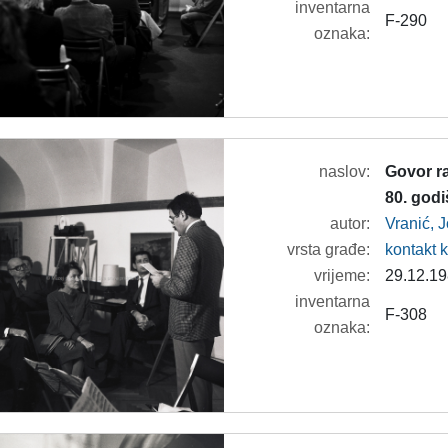
inventarna
F-290
oznaka:
naslov:
Govor r
80. god
autor:
Vranić, 
vrsta građe:
kontakt 
vrijeme:
29.12.19
inventarna
F-308
oznaka: