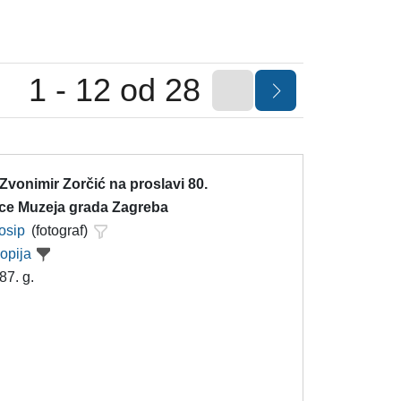
1 - 12 od 28
vonimir Zorčić na proslavi 80.
ice Muzeja grada Zagreba
Josip
(fotograf)
kopija
87. g.