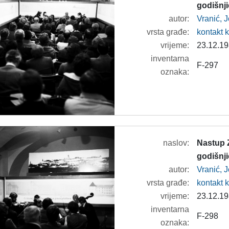
godišnj
autor:
Vranić, 
vrsta građe:
kontakt 
vrijeme:
23.12.19
inventarna
F-297
oznaka:
naslov:
Nastup 
godišnj
autor:
Vranić, 
vrsta građe:
kontakt 
vrijeme:
23.12.19
inventarna
F-298
oznaka: