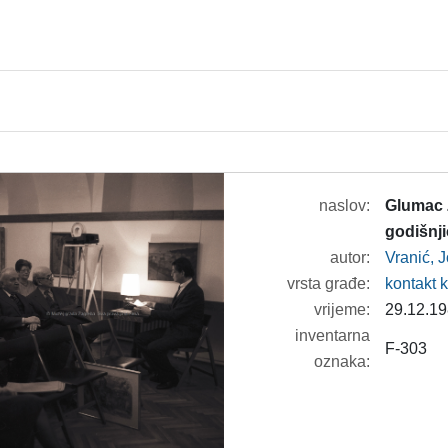
naslov:
Glumac Z
godišnj
autor:
Vranić, 
vrsta građe:
kontakt 
vrijeme:
29.12.19
inventarna
F-303
oznaka: