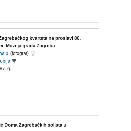
Zagrebačkog kvarteta na proslavi 80.
ice Muzeja grada Zagreba
Josip
(fotograf)
kopija
87. g.
je Doma Zagrebačkih solista u