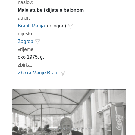
naslov:
Male stube i dijete s balonom
autor:
Braut, Marija
(fotograf)
mjesto:
Zagreb
vrijeme:
oko 1975. g.
zbirka:
Zbirka Marije Braut