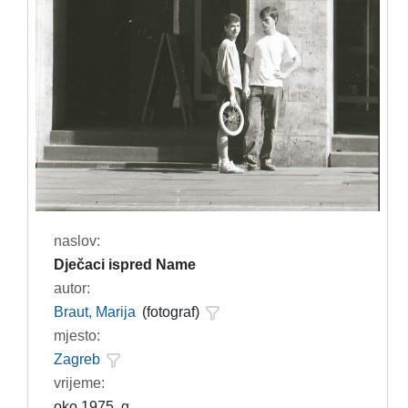
naslov:
Dječaci ispred Name
autor:
Braut, Marija
(fotograf)
mjesto:
Zagreb
vrijeme:
oko 1975. g.