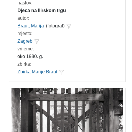
naslov:
Djeca na Ilirskom trgu
autor:
Braut, Marija
(fotograf)
mjesto:
Zagreb
vrijeme:
oko 1980. g.
zbirka:
Zbirka Marije Braut