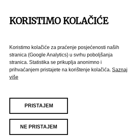
Impresum
KORISTIMO KOLAČIĆE
Pravila korištenja
Kontakt
Koristimo kolačiće za praćenje posjećenosti naših
stranica (Google Analytics) u svrhu poboljšanja
stranica. Statistika se prikuplja anonimno i
prihvaćanjem pristajete na korištenje kolačića.
Saznaj
više
PRISTAJEM
NE PRISTAJEM
© 2026 Muzej grada Zagreba