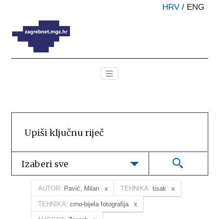
HRV
/
ENG
Izaberi sve
AUTOR:
Pavić, Milan
TEHNIKA:
tisak
TEHNIKA:
crno-bijela fotografija