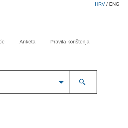
HRV
/
ENG
če
Anketa
Pravila korištenja