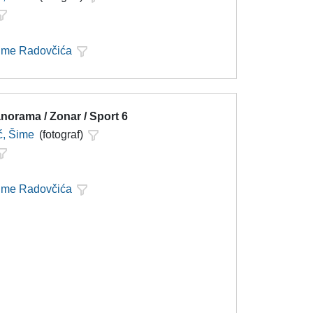
Šime Radovčića
norama / Zonar / Sport 6
ć, Šime
(fotograf)
Šime Radovčića