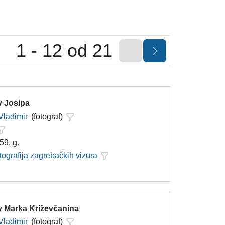
1 - 12 od 21
v Josipa
Vladimir
(fotograf)
59. g.
tografija zagrebačkih vizura
v Marka Križevčanina
Vladimir
(fotograf)