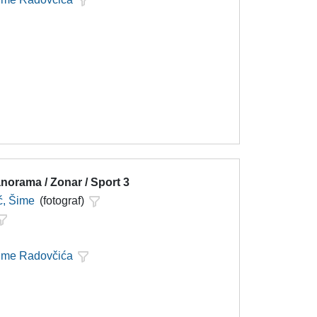
norama / Zonar / Sport 3
ć, Šime
(fotograf)
Šime Radovčića