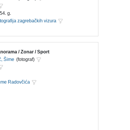
54. g.
tografija zagrebačkih vizura
norama / Zonar / Sport
ć, Šime
(fotograf)
Šime Radovčića