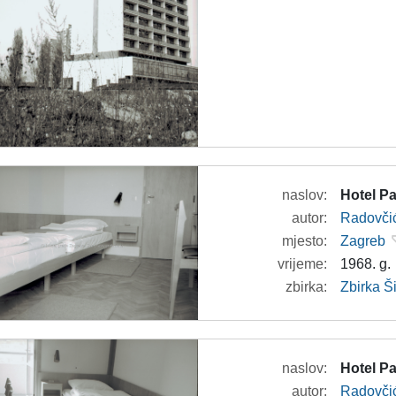
naslov:
Hotel Pa
autor:
Radovči
mjesto:
Zagreb
vrijeme:
1968. g.
zbirka:
Zbirka 
naslov:
Hotel Pa
autor:
Radovči