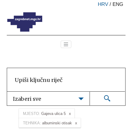
HRV
/
ENG
Izaberi sve
MJESTO:
Gajeva ulica 5
TEHNIKA:
albuminski otisak