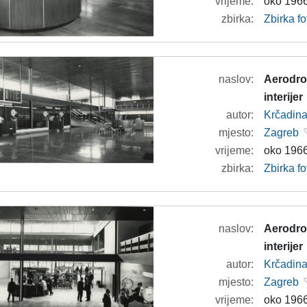
vrijeme:
oko 1966
zbirka:
Zbirka f
naslov:
Aerodrom
interijer
autor:
Krčadina
mjesto:
Zagreb
vrijeme:
oko 1966
zbirka:
Zbirka f
naslov:
Aerodrom
interijer
autor:
Krčadina
mjesto:
Zagreb
vrijeme:
oko 1966