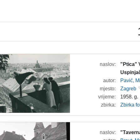
naslov:
"Ptica" 
Uspinja
autor:
Pavić, M
mjesto:
Zagreb
vrijeme:
1958. g.
zbirka:
Zbirka fo
naslov:
"Tavern