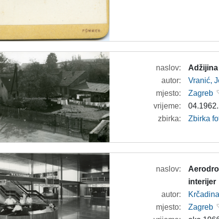
naslov:
Adžijina
autor:
Vranić, 
mjesto:
Zagreb
vrijeme:
04.1962.
zbirka:
Zbirka fo
naslov:
Aerodrom
interijer
autor:
Krčadina
mjesto:
Zagreb