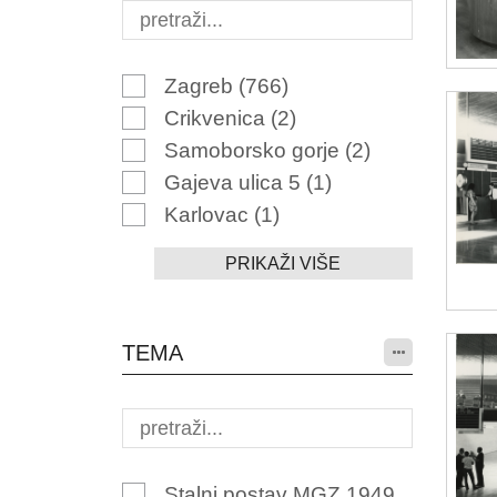
Zagreb
(766)
Crikvenica
(2)
Samoborsko gorje
(2)
Gajeva ulica 5
(1)
Karlovac
(1)
PRIKAŽI VIŠE
TEMA
Stalni postav MGZ 1949.