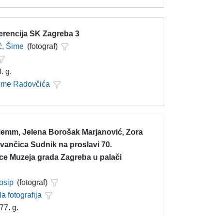
erencija SK Zagreba 3
ć, Šime
(fotograf)
. g.
Šime Radovčića
lemm, Jelena Borošak Marjanović, Zora
 Ivančica Sudnik na proslavi 70.
ice Muzeja grada Zagreba u palači
Josip
(fotograf)
la fotografija
77. g.