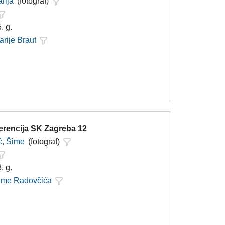
rija
(fotograf)
. g.
arije Braut
ferencija SK Zagreba 12
ć, Šime
(fotograf)
. g.
Šime Radovčića