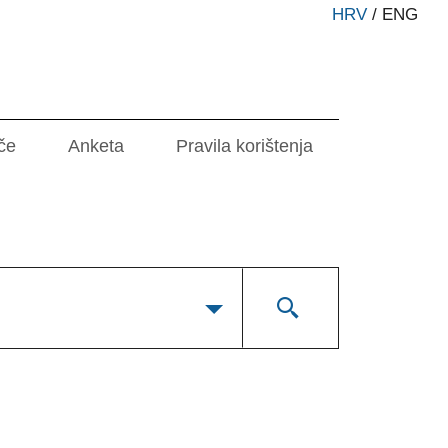
HRV
/
ENG
če
Anketa
Pravila korištenja