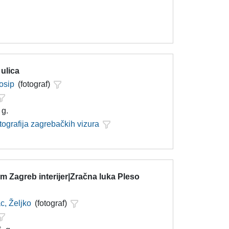
 ulica
Josip
(fotograf)
 g.
tografija zagrebačkih vizura
 Zagreb interijer|Zračna luka Pleso
c, Željko
(fotograf)