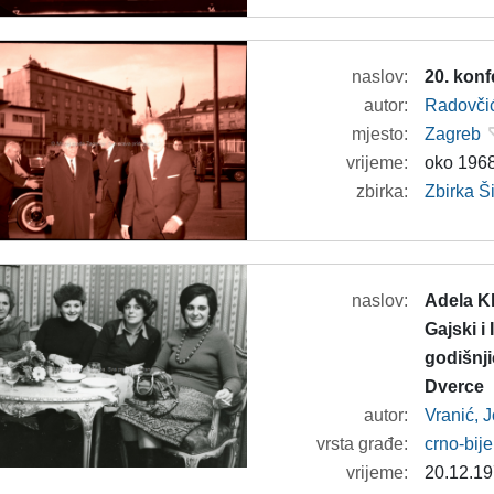
naslov:
20. konf
autor:
Radovči
mjesto:
Zagreb
vrijeme:
oko 1968
zbirka:
Zbirka 
naslov:
Adela K
Gajski i
godišnj
Dverce
autor:
Vranić, 
vrsta građe:
crno-bije
vrijeme:
20.12.19