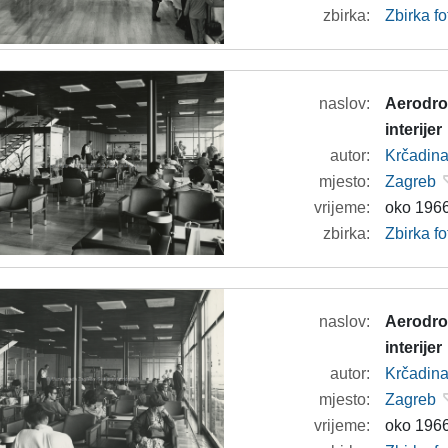
zbirka:
Zbirka f
naslov:
Aerodrom
interijer
autor:
Krčadina
mjesto:
Zagreb
vrijeme:
oko 1966
zbirka:
Zbirka f
naslov:
Aerodrom
interijer
autor:
Krčadina
mjesto:
Zagreb
vrijeme:
oko 1966