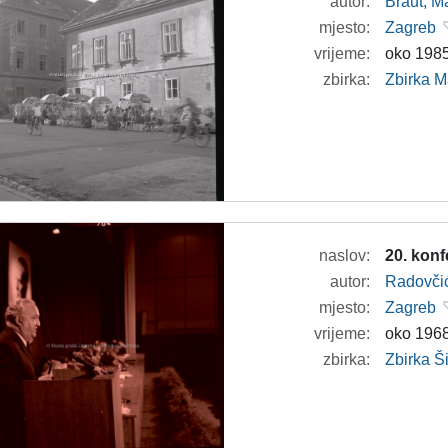
autor:
Braut, Ma
mjesto:
Zagreb
vrijeme:
oko 1985
zbirka:
Zbirka M
naslov:
20. kon
autor:
Radovči
mjesto:
Zagreb
vrijeme:
oko 1968
zbirka:
Zbirka 