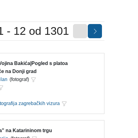
1 - 12 od 1301
Vojina Bakića|Pogled s platoa
če na Donji grad
ilan
(fotograf)
tografija zagrebačkih vizura
a" na Katarininom trgu