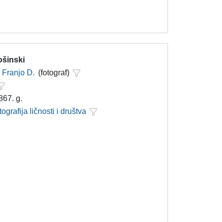
ošinski
Franjo D.
(fotograf)
867. g.
tografija ličnosti i društva