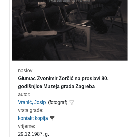
naslov:
Glumac Zvonimir Zorčić na proslavi 80.
godišnjice Muzeja grada Zagreba
autor:
Vranić, Josip
(fotograf)
vrsta građe:
kontakt kopija
vrijeme:
29.12.1987. g.