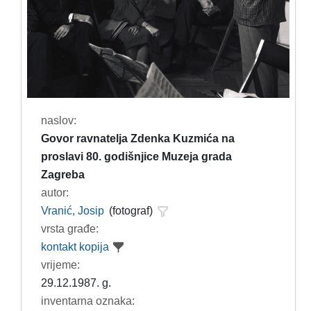
naslov:
Govor ravnatelja Zdenka Kuzmića na
proslavi 80. godišnjice Muzeja grada
Zagreba
autor:
Vranić, Josip
(fotograf)
vrsta građe:
kontakt kopija
vrijeme:
29.12.1987. g.
inventarna oznaka: