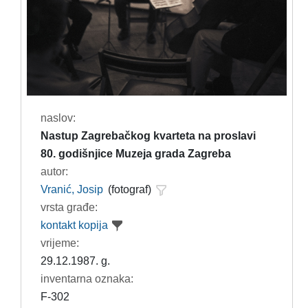
naslov:
Nastup Zagrebačkog kvarteta na proslavi
80. godišnjice Muzeja grada Zagreba
autor:
Vranić, Josip
(fotograf)
vrsta građe:
kontakt kopija
vrijeme:
29.12.1987. g.
inventarna oznaka:
F-302