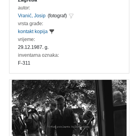
autor:
Vranić, Josip
(fotograf)
vrsta građe:
kontakt kopija
vrijeme:
29.12.1987. g.
inventarna oznaka:
F-311