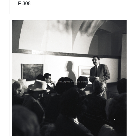
F-308