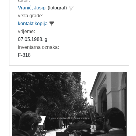
Vranić, Josip
(fotograf)
vrsta građe:
kontakt kopija
vrijeme:
07.05.1988. g.
inventarna oznaka:
F-318