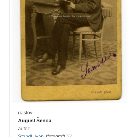
naslov:
August Šenoa
autor:
Standl, Ivan
(fotograf)