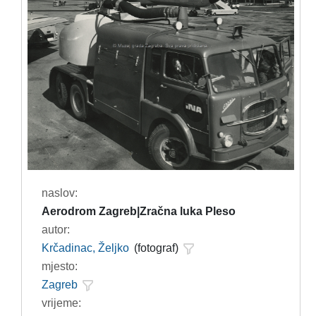
naslov:
Aerodrom Zagreb|Zračna luka Pleso
autor:
Krčadinac, Željko
(fotograf)
mjesto:
Zagreb
vrijeme: