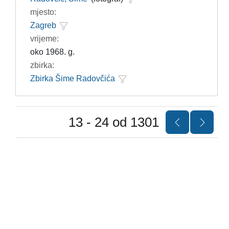
mjesto:
Zagreb
vrijeme:
oko 1968. g.
zbirka:
Zbirka Šime Radovčića
13 - 24 od 1301