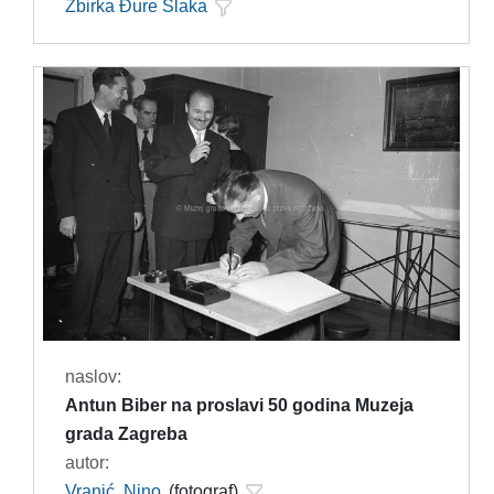
Zbirka Đure Slaka
naslov:
Antun Biber na proslavi 50 godina Muzeja
grada Zagreba
autor:
Vranić, Nino
(fotograf)