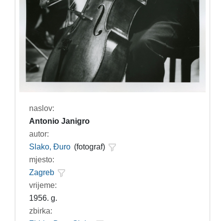
naslov:
Antonio Janigro
autor:
Slako, Đuro
(fotograf)
mjesto:
Zagreb
vrijeme:
1956. g.
zbirka: