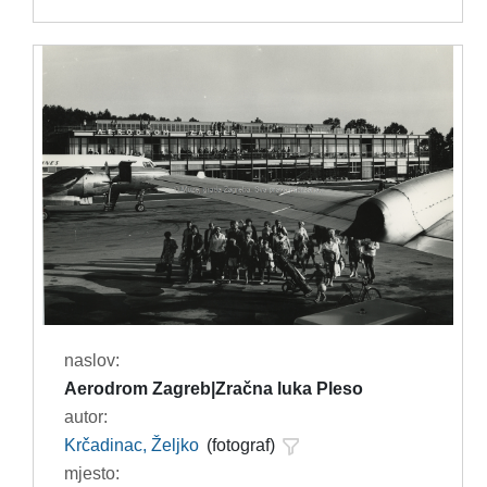
naslov:
Aerodrom Zagreb|Zračna luka Pleso
autor:
Krčadinac, Željko
(fotograf)
mjesto: