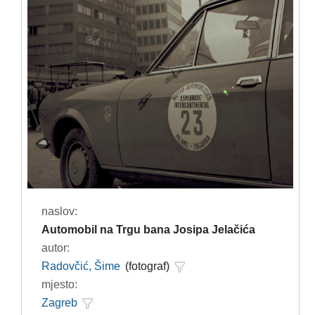
naslov:
Automobil na Trgu bana Josipa Jelačića
autor:
Radovčić, Šime
(fotograf)
mjesto:
Zagreb