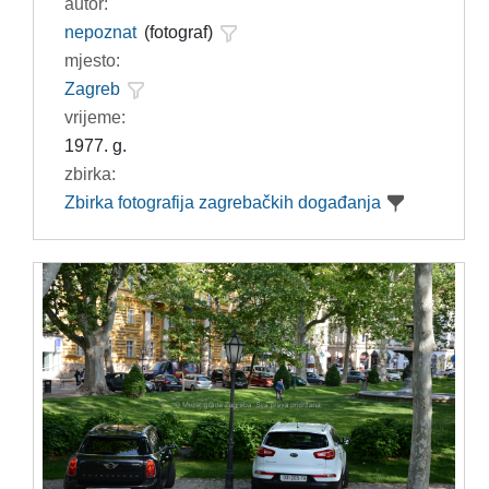
autor:
nepoznat
(fotograf)
mjesto:
Zagreb
vrijeme:
1977. g.
zbirka:
Zbirka fotografija zagrebačkih događanja