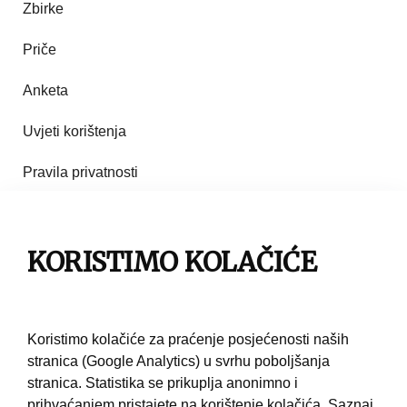
Zbirke
Priče
Anketa
Uvjeti korištenja
Pravila privatnosti
Impresum
KORISTIMO KOLAČIĆE
Pravila korištenja
Kontakt
Koristimo kolačiće za praćenje posjećenosti naših
stranica (Google Analytics) u svrhu poboljšanja
stranica. Statistika se prikuplja anonimno i
prihvaćanjem pristajete na korištenje kolačića.
Saznaj