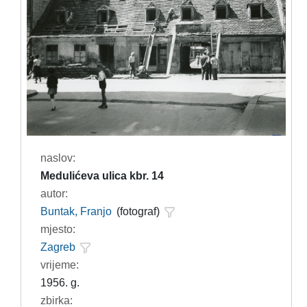
naslov:
Medulićeva ulica kbr. 14
autor:
Buntak, Franjo
(fotograf)
mjesto:
Zagreb
vrijeme:
1956. g.
zbirka: