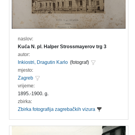
naslov:
Kuća N. pl. Halper Strossmayerov trg 3
autor:
Inkiostri, Dragutin Karlo
(fotograf)
mjesto:
Zagreb
vrijeme:
1895.-1900. g.
zbirka:
Zbirka fotografija zagrebačkih vizura