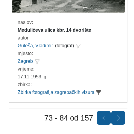
naslov:
Medulićeva ulica kbr. 14 dvorište
autor:
Guteša, Vladimir
(fotograf)
mjesto:
Zagreb
vrijeme:
17.11.1953. g.
zbirka:
Zbirka fotografija zagrebačkih vizura
73 - 84 od 157