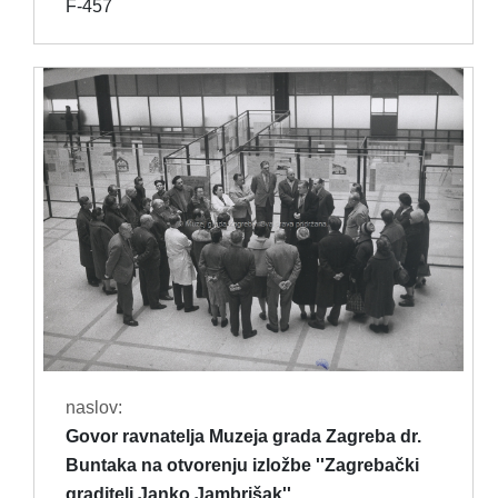
F-457
naslov:
Govor ravnatelja Muzeja grada Zagreba dr.
Buntaka na otvorenju izložbe ''Zagrebački
graditelj Janko Jambrišak''