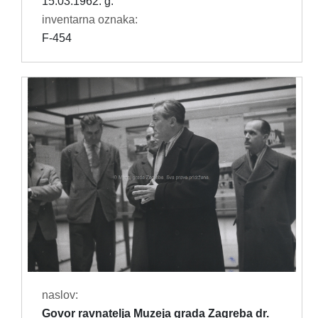
15.03.1962. g.
inventarna oznaka:
F-454
naslov:
Govor ravnatelja Muzeja grada Zagreba dr.