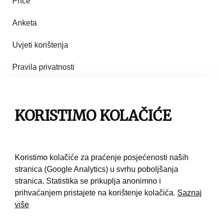
Priče
Anketa
Uvjeti korištenja
Pravila privatnosti
Impresum
KORISTIMO KOLAČIĆE
Pravila korištenja
Kontakt
Koristimo kolačiće za praćenje posjećenosti naših
stranica (Google Analytics) u svrhu poboljšanja
stranica. Statistika se prikuplja anonimno i
prihvaćanjem pristajete na korištenje kolačića.
Saznaj
više