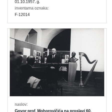
01.10.1957. g.
inventarna oznaka:
F-12014
naslov:
Govor prof. Mohorovičića na proslavi 60.