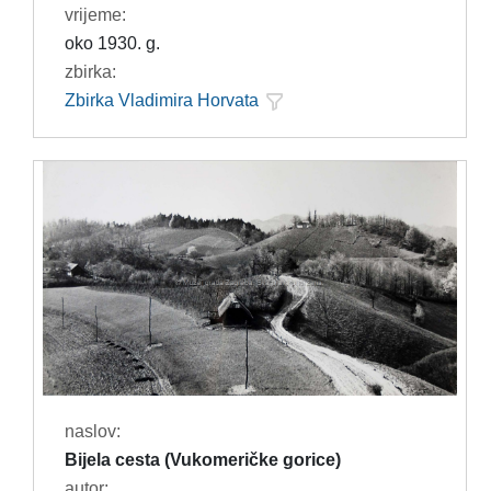
vrijeme:
oko 1930. g.
zbirka:
Zbirka Vladimira Horvata
naslov:
Bijela cesta (Vukomeričke gorice)
autor: