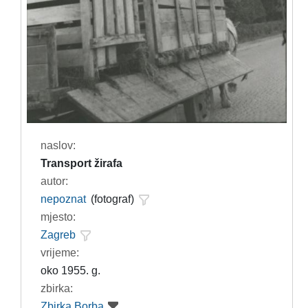
naslov:
Transport žirafa
autor:
nepoznat
(fotograf)
mjesto:
Zagreb
vrijeme:
oko 1955. g.
zbirka:
Zbirka Borba