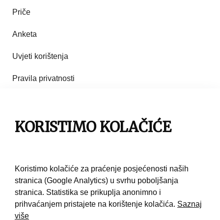
Priče
Anketa
Uvjeti korištenja
Pravila privatnosti
Impresum
KORISTIMO KOLAČIĆE
Pravila korištenja
Kontakt
Koristimo kolačiće za praćenje posjećenosti naših
stranica (Google Analytics) u svrhu poboljšanja
stranica. Statistika se prikuplja anonimno i
prihvaćanjem pristajete na korištenje kolačića.
Saznaj
više