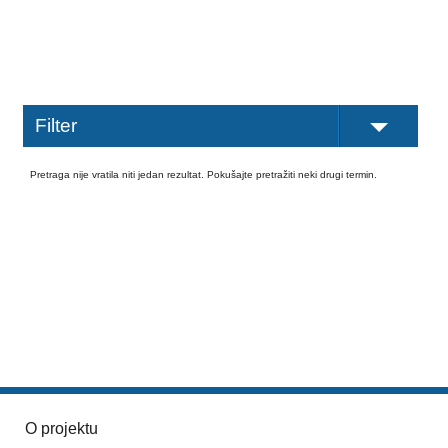
Filter
Pretraga nije vratila niti jedan rezultat. Pokušajte pretražiti neki drugi termin.
O projektu