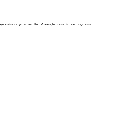
ije vratila niti jedan rezultat. Pokušajte pretražiti neki drugi termin.