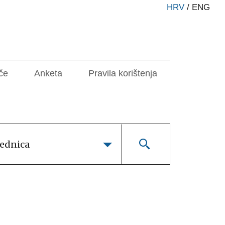
HRV
/
ENG
če
Anketa
Pravila korištenja
lednica