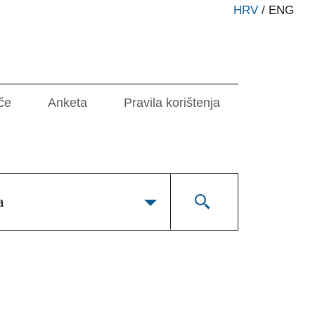
HRV
/
ENG
če
Anketa
Pravila korištenja
a