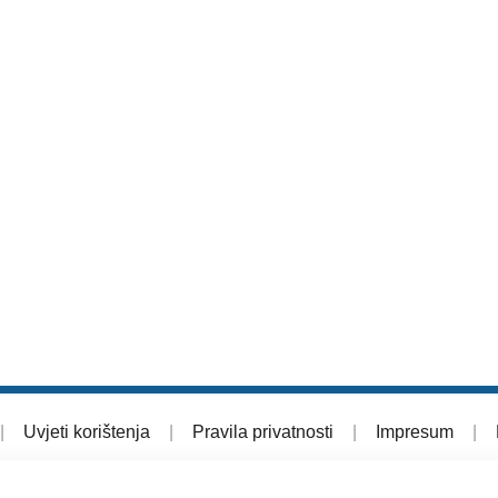
|
Uvjeti korištenja
|
Pravila privatnosti
|
Impresum
|