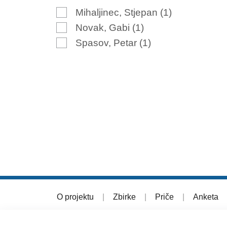
Mihaljinec, Stjepan
(1)
Novak, Gabi
(1)
Spasov, Petar
(1)
O projektu
|
Zbirke
|
Priče
|
Anketa
© 2026 Muzej grada Zagreba