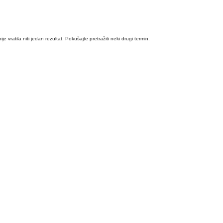
ije vratila niti jedan rezultat. Pokušajte pretražiti neki drugi termin.