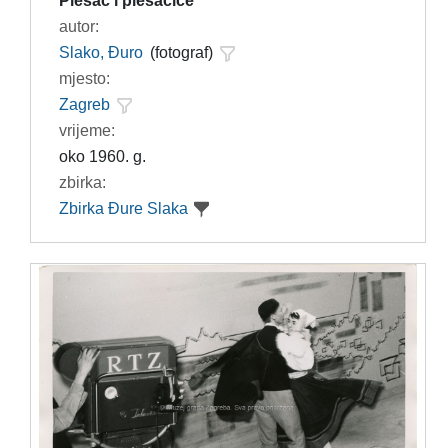
Plesač i plesačice
autor:
Slako, Đuro
(fotograf)
mjesto:
Zagreb
vrijeme:
oko 1960. g.
zbirka:
Zbirka Đure Slaka