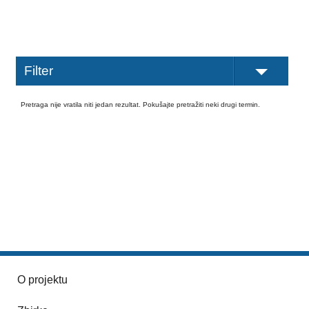
Filter
Pretraga nije vratila niti jedan rezultat. Pokušajte pretražiti neki drugi termin.
O projektu