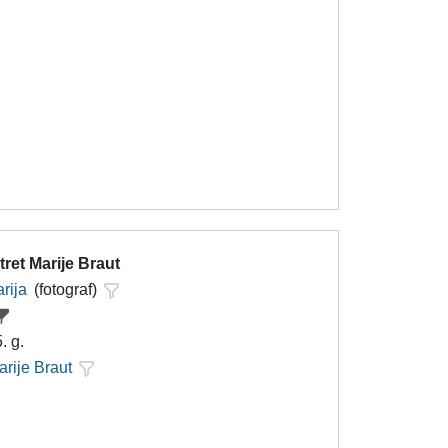
ret Marije Braut
rija
(fotograf)
. g.
arije Braut