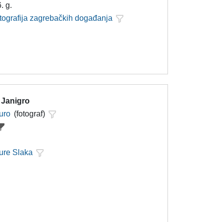
. g.
otografija zagrebačkih događanja
 Janigro
uro
(fotograf)
ure Slaka