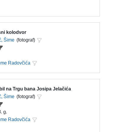
ni kolodvor
ć, Šime
(fotograf)
Šime Radovčića
il na Trgu bana Josipa Jelačića
ć, Šime
(fotograf)
. g.
Šime Radovčića