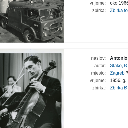
vrijeme:
oko 1966
zbirka:
Zbirka f
naslov:
Antonio
autor:
Slako, Đ
mjesto:
Zagreb
vrijeme:
1956. g.
zbirka:
Zbirka Đ