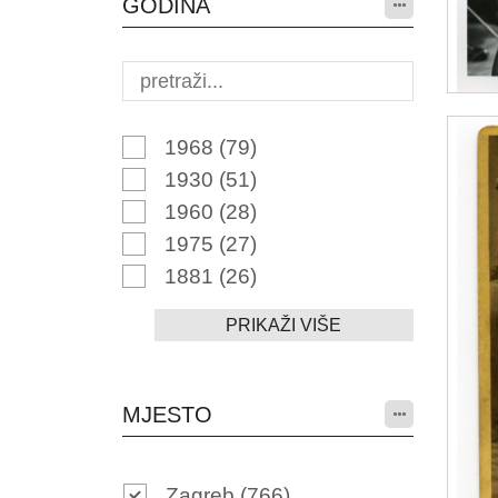
GODINA
1968
(79)
1930
(51)
1960
(28)
1975
(27)
1881
(26)
PRIKAŽI VIŠE
MJESTO
Zagreb
(766)