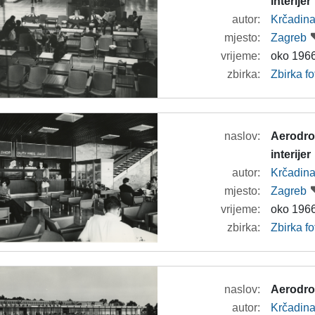
interijer
autor:
Krčadina
mjesto:
Zagreb
vrijeme:
oko 1966
zbirka:
Zbirka f
naslov:
Aerodrom
interijer
autor:
Krčadina
mjesto:
Zagreb
vrijeme:
oko 1966
zbirka:
Zbirka f
naslov:
Aerodro
autor:
Krčadina