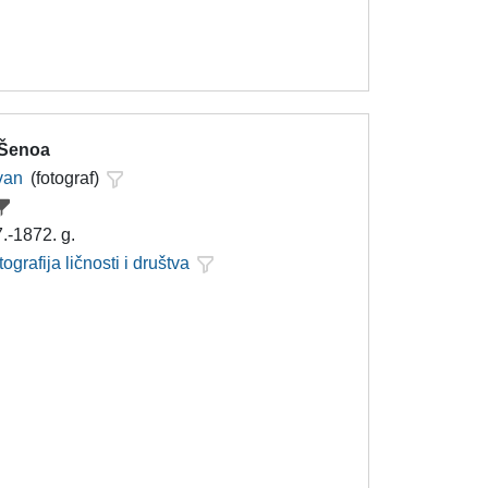
 Šenoa
Ivan
(fotograf)
.-1872. g.
tografija ličnosti i društva