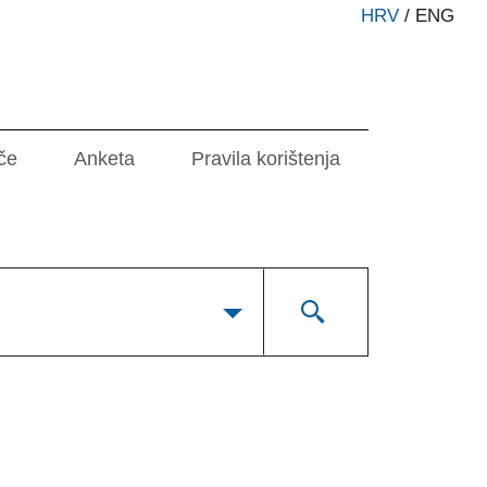
HRV
/
ENG
če
Anketa
Pravila korištenja