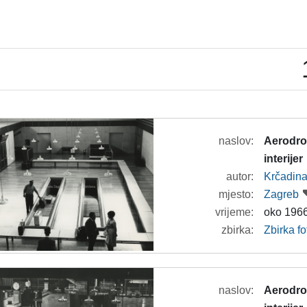
naslov:
Aerodrom
interijer
autor:
Krčadina
mjesto:
Zagreb
vrijeme:
oko 1966
zbirka:
Zbirka f
naslov:
Aerodrom