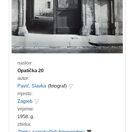
naslov:
Opatička 20
autor:
Pavić, Slavka
(fotograf)
mjesto:
Zagreb
vrijeme:
1958. g.
zbirka:
Zbirka zagrebačkih fotoreportera