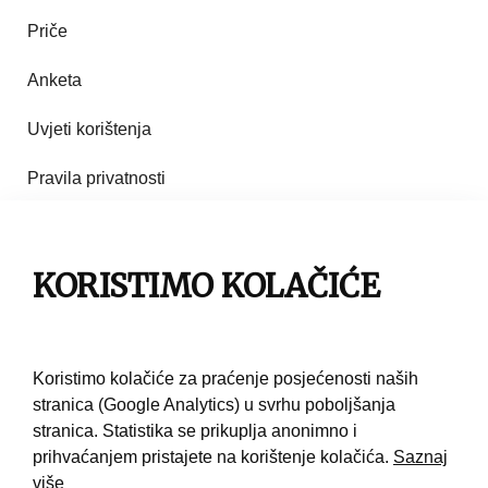
Priče
Anketa
Uvjeti korištenja
Pravila privatnosti
Impresum
Pravila korištenja
KORISTIMO KOLAČIĆE
Kontakt
Koristimo kolačiće za praćenje posjećenosti naših
stranica (Google Analytics) u svrhu poboljšanja
stranica. Statistika se prikuplja anonimno i
prihvaćanjem pristajete na korištenje kolačića.
Saznaj
više